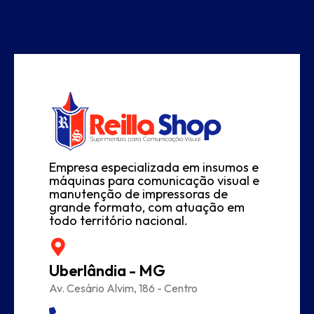
Empresa especializada em insumos e
máquinas para comunicação visual e
manutenção de impressoras de
grande formato, com atuação em
todo território nacional.
Uberlândia - MG
Av. Cesário Alvim, 186 - Centro