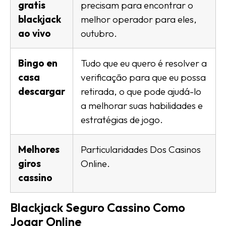
gratis
precisam para encontrar o
blackjack
melhor operador para eles,
ao vivo
outubro.
Bingo en
Tudo que eu quero é resolver a
casa
verificação para que eu possa
descargar
retirada, o que pode ajudá-lo
a melhorar suas habilidades e
estratégias de jogo.
Melhores
Particularidades Dos Casinos
giros
Online.
cassino
Blackjack Seguro Cassino Como
Jogar Online