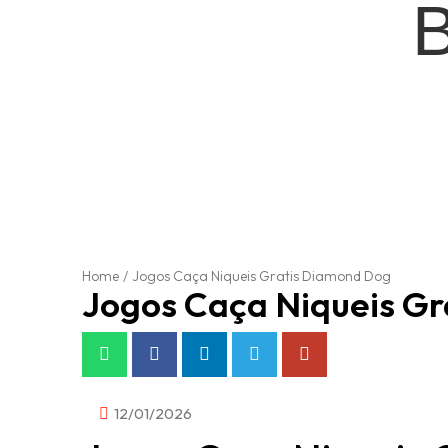
Home
/
Jogos Caça Niqueis Gratis Diamond Dog
Jogos Caça Niqueis G
12/01/2026