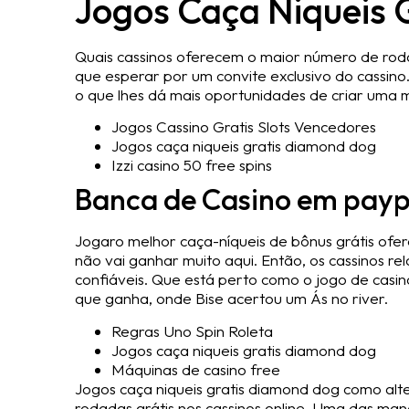
Jogos Caça Niqueis
Quais cassinos oferecem o maior número de rod
que esperar por um convite exclusivo do cassino
o que lhes dá mais oportunidades de criar uma 
Jogos Cassino Gratis Slots Vencedores
Jogos caça niqueis gratis diamond dog
Izzi casino 50 free spins
Banca de Casino em paypa
Jogaro melhor caça-níqueis de bônus grátis ofe
não vai ganhar muito aqui. Então, os cassinos 
confiáveis. Que está perto como o jogo de casin
que ganha, onde Bise acertou um Ás no river.
Regras Uno Spin Roleta
Jogos caça niqueis gratis diamond dog
Máquinas de casino free
Jogos caça niqueis gratis diamond dog como alte
rodadas grátis nos cassinos online. Uma das mane