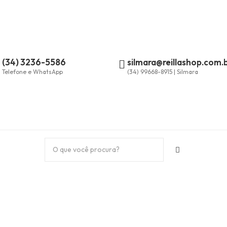
(34) 3236-5586
silmara@reillashop.com.
Telefone e WhatsApp
(34) 99668-8915 | Silmara