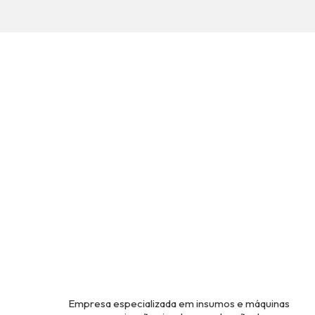
Empresa especializada em insumos e máquinas