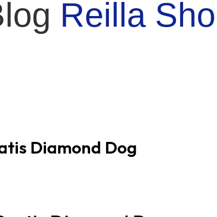
Blog
Reilla Sh
ratis Diamond Dog