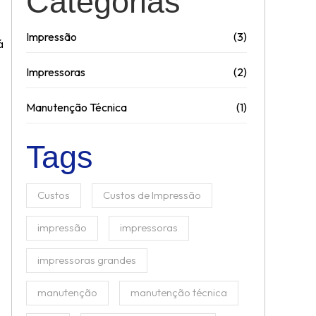
Categorias
Impressão
(3)
á
Impressoras
(2)
Manutenção Técnica
(1)
Tags
Custos
Custos de Impressão
impressão
impressoras
impressoras grandes
manutenção
manutenção técnica