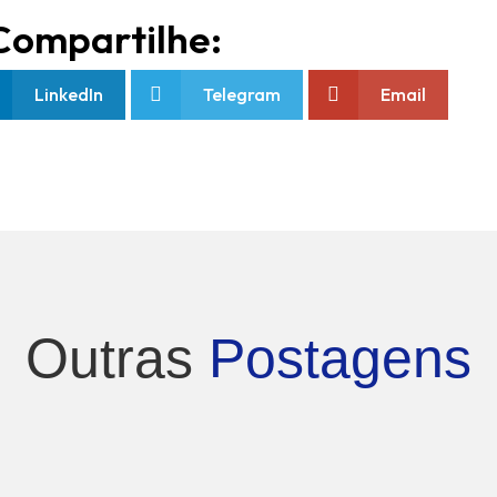
Compartilhe:
LinkedIn
Telegram
Email
Outras
Postagens
 vivo como jogar em resumo, apresentamos novos jogos e tam