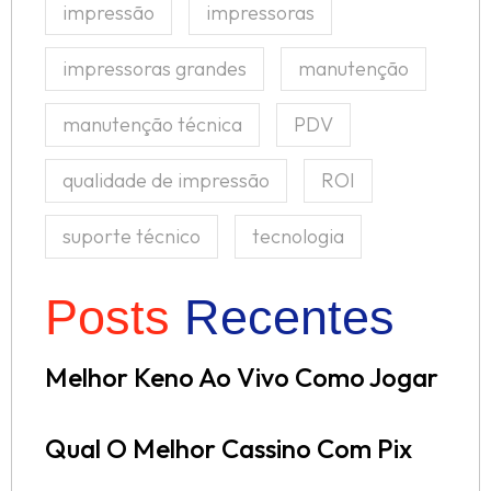
impressão
impressoras
impressoras grandes
manutenção
manutenção técnica
PDV
qualidade de impressão
ROI
suporte técnico
tecnologia
Posts
Recentes
Melhor Keno Ao Vivo Como Jogar
Qual O Melhor Cassino Com Pix