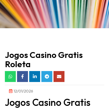
Jogos Casino Gratis
Roleta
12/01/2026
Jogos Casino Gratis