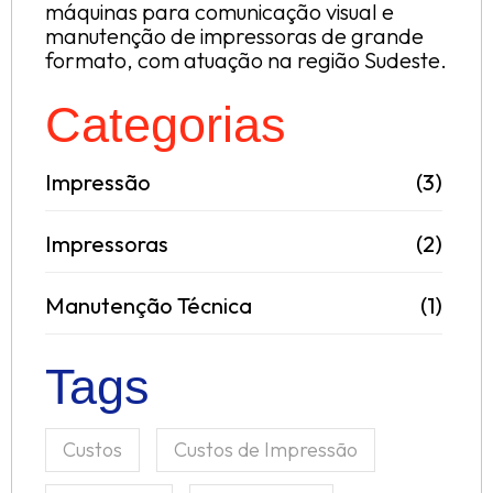
máquinas para comunicação visual e
manutenção de impressoras de grande
formato, com atuação na região Sudeste.
Categorias
Impressão
(3)
Impressoras
(2)
Manutenção Técnica
(1)
Tags
Custos
Custos de Impressão