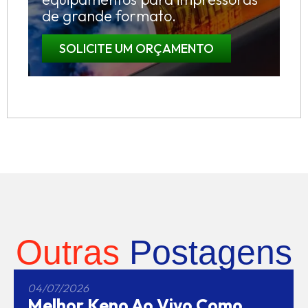
de grande formato.
SOLICITE UM ORÇAMENTO
Outras
Postagens
04/07/2026
Melhor Keno Ao Vivo Como