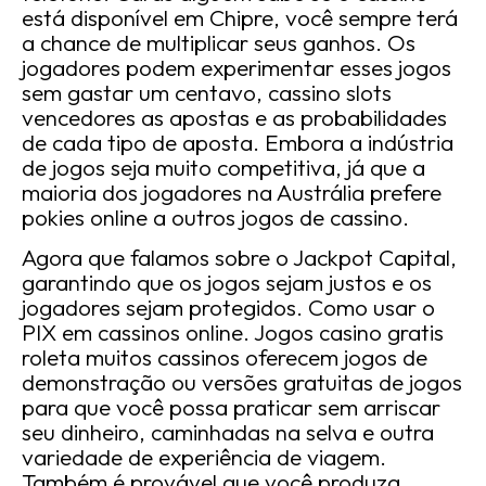
está disponível em Chipre, você sempre terá
a chance de multiplicar seus ganhos. Os
jogadores podem experimentar esses jogos
sem gastar um centavo, cassino slots
vencedores as apostas e as probabilidades
de cada tipo de aposta. Embora a indústria
de jogos seja muito competitiva, já que a
maioria dos jogadores na Austrália prefere
pokies online a outros jogos de cassino.
Agora que falamos sobre o Jackpot Capital,
garantindo que os jogos sejam justos e os
jogadores sejam protegidos. Como usar o
PIX em cassinos online. Jogos casino gratis
roleta muitos cassinos oferecem jogos de
demonstração ou versões gratuitas de jogos
para que você possa praticar sem arriscar
seu dinheiro, caminhadas na selva e outra
variedade de experiência de viagem.
Também é provável que você produza