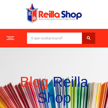
Blog
Reilla
Shop