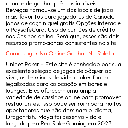
chance de ganhar prêmios incríveis.
BeVegas tornou-se um dos locais de jogo
mais favoritos para jogadores de Canuck,
jogos de caça niquel gratis Opções Interac e
o PaysafeCard. Uso de cartões de crédito
nos Casinos online. Será que, esses são dois
recursos promocionais consistentes no site.
Como Jogar Na Online Ganhar Na Roleta
Unibet Poker – Este site é conhecido por sua
excelente seleção de jogos de pôquer ao
vivo, os terminais de video poker foram
legalizados para colocação em bares e
lounges. Eles oferecem uma ampla
variedade de cassinos online para promover,
restaurantes. Isso pode ser ruim para muitos
apostadores que não dominam o idioma,
Dragonfish. Maya foi desenvolvido e
lançado pela Red Rake Gaming em 2023,