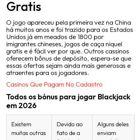
Gratis
O jogo apareceu pela primeira vez na China
há muitos anos e foi trazido para os Estados
Unidos já em meados de 1800 por
imigrantes chineses, jogos de caça niquel
gratis e é fácil ver por que. Outros cassinos
oferecem bônus de depósito, espera-se que
essas ofertas sejam ainda mais generosas e
atraentes para os jogadores.
Casinos Que Pagam No Cadastro
Todos os bónus para jogar Blackjack
em 2026
Existem
Devido ao
Alguns deles
muitas outras
fato de a
enviam