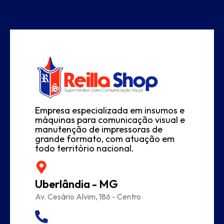
Empresa especializada em insumos e
máquinas para comunicação visual e
manutenção de impressoras de
grande formato, com atuação em
todo território nacional.
Uberlândia - MG
Av. Cesário Alvim, 186 - Centro