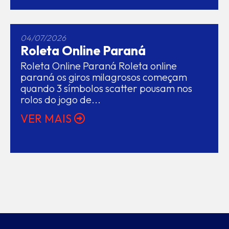
04/07/2026
Roleta Online Paraná
Roleta Online Paraná Roleta online
paraná os giros milagrosos começam
quando 3 símbolos scatter pousam nos
rolos do jogo de...
VER MAIS