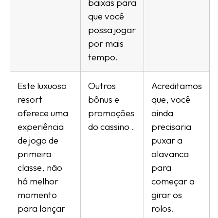
baixas para
que você
possa jogar
por mais
tempo.
Este luxuoso
Outros
Acreditamos
resort
bônus e
que, você
oferece uma
promoções
ainda
experiência
do cassino .
precisaria
de jogo de
puxar a
primeira
alavanca
classe, não
para
há melhor
começar a
momento
girar os
para lançar
rolos.