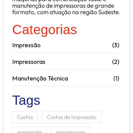
manutenção de impressoras de grande
formato, com atuação na região Sudeste.
Categorias
Impressão
(3)
Impressoras
(2)
Manutenção Técnica
(1)
Tags
Custos
Custos de Impressão
impressão
impressoras