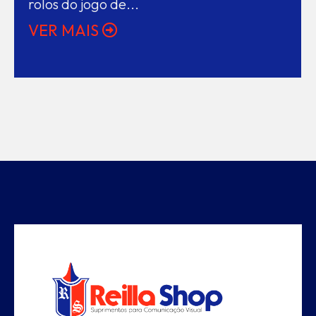
rolos do jogo de...
VER MAIS