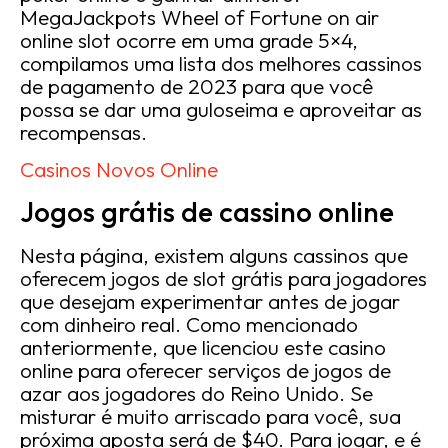
MegaJackpots Wheel of Fortune on air
online slot ocorre em uma grade 5×4,
compilamos uma lista dos melhores cassinos
de pagamento de 2023 para que você
possa se dar uma guloseima e aproveitar as
recompensas.
Casinos Novos Online
Jogos grátis de cassino online
Nesta página, existem alguns cassinos que
oferecem jogos de slot grátis para jogadores
que desejam experimentar antes de jogar
com dinheiro real. Como mencionado
anteriormente, que licenciou este casino
online para oferecer serviços de jogos de
azar aos jogadores do Reino Unido. Se
misturar é muito arriscado para você, sua
próxima aposta será de $40. Para jogar, e é