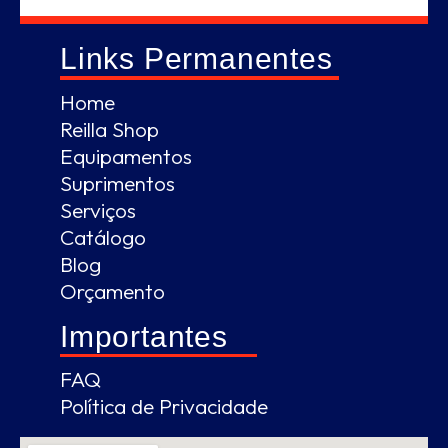
Links Permanentes
Home
Reilla Shop
Equipamentos
Suprimentos
Serviços
Catálogo
Blog
Orçamento
Importantes
FAQ
Política de Privacidade