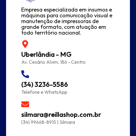
Empresa especializada em insumos e
máquinas para comunicação visual e
manutenção de impressoras de
grande formato, com atuação em
todo território nacional.
Uberlândia - MG
Av. Cesário Alvim, 186 - Centro
(34) 3236-5586
Telefone e WhatsApp
silmara@reillashop.com.br
(34) 99668-8915 | Silmara