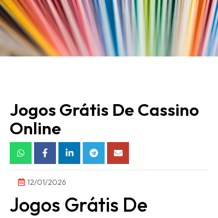
Jogos Grátis De Cassino
Online
12/01/2026
Jogos Grátis De