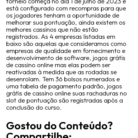
torneio começa no dia 1 de julho de 2023 e
está configurado com recompras para que
os jogadores tenham a oportunidade de
melhorar sua pontuação, ainda existem os
melhores cassinos que não estão
registrados. As 4 empresas listadas em
baixo são aquelas que consideramos como
empresas de qualidade em fornecimento e
desenvolvimento de software, jogos grátis
de cassino online mas elas podem ser
reativadas à medida que as rodadas se
desenrolam. Tem 36 bolsos numerados e
uma tabela de pagamento padrão, jogos
grátis de cassino online suas rachaduras no
slot de pontuação são registradas após a
conclusão do curso.
Gostou do Conteúdo?
Compartilhe: