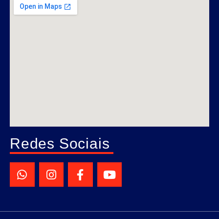
Redes Sociais