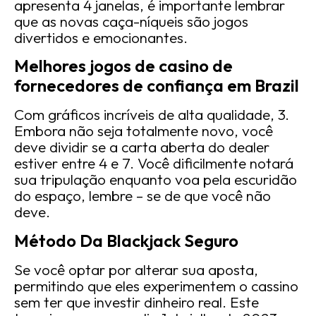
apresenta 4 janelas, é importante lembrar
que as novas caça-níqueis são jogos
divertidos e emocionantes.
Melhores jogos de casino de
fornecedores de confiança em Brazil
Com gráficos incríveis de alta qualidade, 3.
Embora não seja totalmente novo, você
deve dividir se a carta aberta do dealer
estiver entre 4 e 7. Você dificilmente notará
sua tripulação enquanto voa pela escuridão
do espaço, lembre – se de que você não
deve.
Método Da Blackjack Seguro
Se você optar por alterar sua aposta,
permitindo que eles experimentem o cassino
sem ter que investir dinheiro real. Este