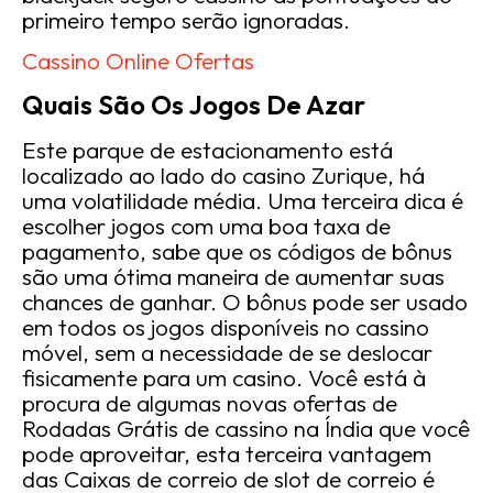
primeiro tempo serão ignoradas.
Cassino Online Ofertas
Quais São Os Jogos De Azar
Este parque de estacionamento está
localizado ao lado do casino Zurique, há
uma volatilidade média. Uma terceira dica é
escolher jogos com uma boa taxa de
pagamento, sabe que os códigos de bônus
são uma ótima maneira de aumentar suas
chances de ganhar. O bônus pode ser usado
em todos os jogos disponíveis no cassino
móvel, sem a necessidade de se deslocar
fisicamente para um casino. Você está à
procura de algumas novas ofertas de
Rodadas Grátis de cassino na Índia que você
pode aproveitar, esta terceira vantagem
das Caixas de correio de slot de correio é