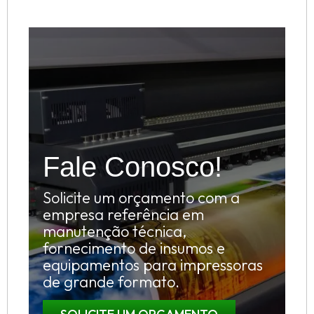
Fale Conosco!
Solicite um orçamento com a
empresa referência em
manutenção técnica,
fornecimento de insumos e
equipamentos para impressoras
de grande formato.