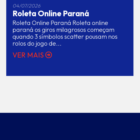
04/07/2026
Roleta Online Paraná
Roleta Online Paraná Roleta online
paraná os giros milagrosos começam
quando 3 símbolos scatter pousam nos
rolos do jogo de...
VER MAIS