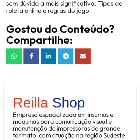
sem dúvida a mais significativa. Tipos de
roleta online e regras do jogo.
Gostou do Conteúdo?
Compartilhe:
Reilla
Shop
Empresa especializada em insumos e
máquinas para comunicação visual e
manutenção de impressoras de grande
formato, com atuação na região Sudeste.