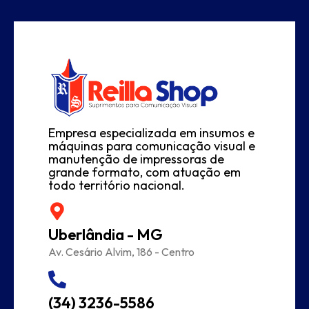
Empresa especializada em insumos e
máquinas para comunicação visual e
manutenção de impressoras de
grande formato, com atuação em
todo território nacional.
Uberlândia - MG
Av. Cesário Alvim, 186 - Centro
(34) 3236-5586