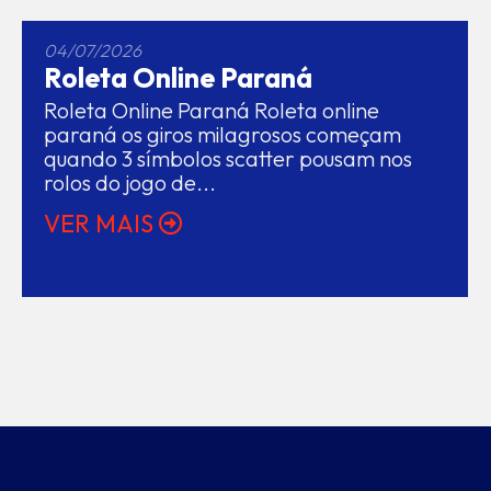
04/07/2026
Roleta Online Paraná
Roleta Online Paraná Roleta online
paraná os giros milagrosos começam
quando 3 símbolos scatter pousam nos
rolos do jogo de...
VER MAIS