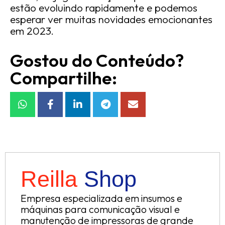
estão evoluindo rapidamente e podemos
esperar ver muitas novidades emocionantes
em 2023.
Gostou do Conteúdo?
Compartilhe:
Reilla
Shop
Empresa especializada em insumos e
máquinas para comunicação visual e
manutenção de impressoras de grande