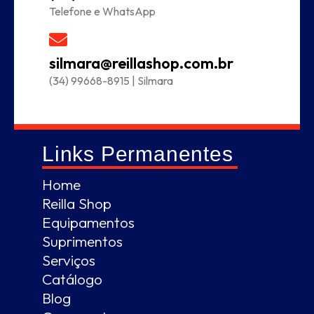
Telefone e WhatsApp
silmara@reillashop.com.br
(34) 99668-8915 | Silmara
Links Permanentes
Home
Reilla Shop
Equipamentos
Suprimentos
Serviços
Catálogo
Blog