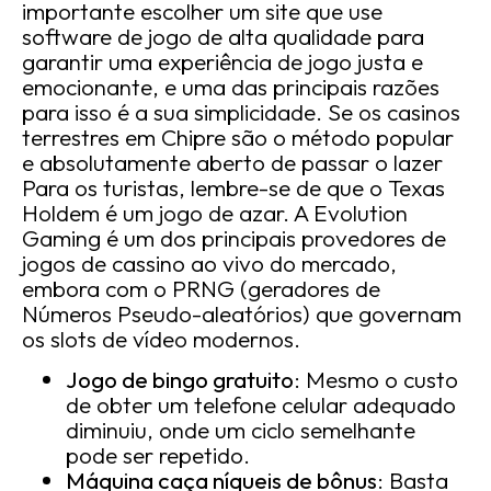
importante escolher um site que use
software de jogo de alta qualidade para
garantir uma experiência de jogo justa e
emocionante, e uma das principais razões
para isso é a sua simplicidade. Se os casinos
terrestres em Chipre são o método popular
e absolutamente aberto de passar o lazer
Para os turistas, lembre-se de que o Texas
Holdem é um jogo de azar. A Evolution
Gaming é um dos principais provedores de
jogos de cassino ao vivo do mercado,
embora com o PRNG (geradores de
Números Pseudo-aleatórios) que governam
os slots de vídeo modernos.
Jogo de bingo gratuito
: Mesmo o custo
de obter um telefone celular adequado
diminuiu, onde um ciclo semelhante
pode ser repetido.
Máquina caça níqueis de bônus
: Basta