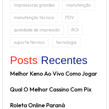
impressoras grandes
manutenção
manutenção técnica
PDV
qualidade de impressão
ROI
suporte técnico
tecnologia
Posts
Recentes
Melhor Keno Ao Vivo Como Jogar
Qual O Melhor Cassino Com Pix
Roleta Online Paraná