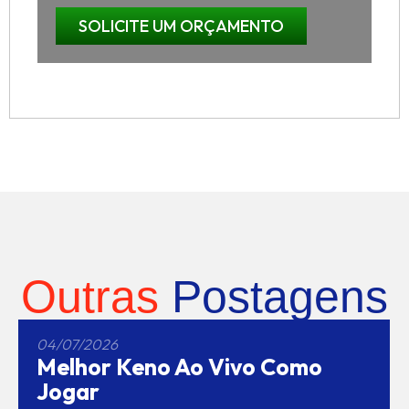
SOLICITE UM ORÇAMENTO
Outras
Postagens
04/07/2026
Melhor Keno Ao Vivo Como
Jogar