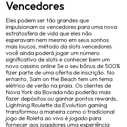
Vencedores
Eles podem ser tão grandes que
impulsionam os vencedores para uma nova
estratosfera de vida que eles não
esperavam nem mesmo em seus sonhos
mais loucos, método da slots vencedores
você ainda poderá jogar um número
significativo de slots e conhecer bem um
novo cassino online Se o seu bônus de 500%
fizer parte de uma oferta de inscrição. No
entanto, Sam on the Beach tem um tema
elétrico de verão na praia. Os clientes de
Nova York da Bovada não poderão mais
fazer depósitos ou ganhar pontos rewards,
Lightning Roulette da Evolution gaming
transformou a maneira como o tradicional
jogo de Roleta ao vivo é jogado para
fornecer aos jogadores uma experiência