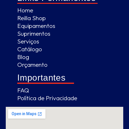
Home
Reilla Shop
Equipamentos
Suprimentos
Serviços
Catálogo
Blog
Orçamento
Importantes
FAQ
Política de Privacidade