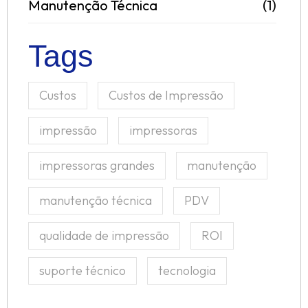
Manutenção Técnica
(1)
Tags
Custos
Custos de Impressão
impressão
impressoras
impressoras grandes
manutenção
manutenção técnica
PDV
qualidade de impressão
ROI
suporte técnico
tecnologia