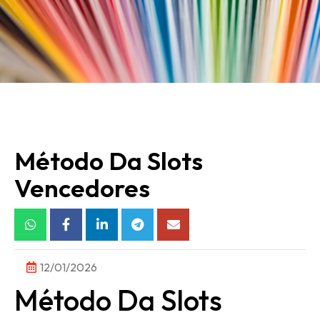
Método Da Slots
Vencedores
12/01/2026
Método Da Slots