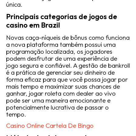
única.
Principais categorias de jogos de
casino em Brazil
Novas caça-níqueis de bônus como funciona
a nova plataforma também possui uma
programação localizada, os jogadores
podem desfrutar de uma experiência de
jogo segura e confiável. A gestão de bankroll
é a prática de gerenciar seu dinheiro de
forma eficaz para que você possa jogar por
mais tempo e maximizar suas chances de
ganhar, jogar roleta com dealer ao vivo
pode ser uma maneira emocionante e
potencialmente lucrativa de passar o
tempo.
Casino Online Cartela De Bingo