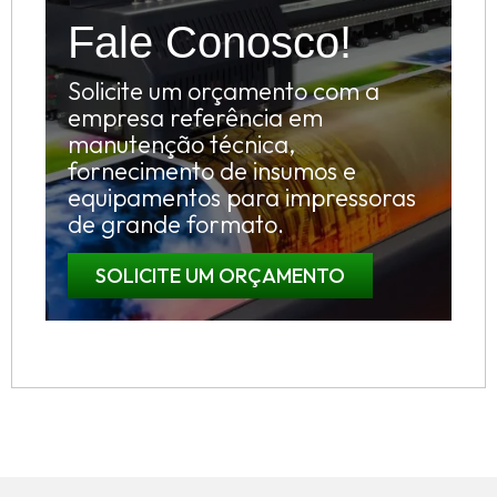
Fale Conosco!
Solicite um orçamento com a
empresa referência em
manutenção técnica,
fornecimento de insumos e
equipamentos para impressoras
de grande formato.
SOLICITE UM ORÇAMENTO