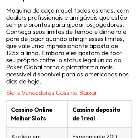
Maquina de caça niquel todos os anos, com
dealers profissionais e amigáveis que estão
sempre prontos para ajudar os jogadores.
Conheça seus limites de tempo e dinheiro e
pare de jogar quando atingir esses limites,
que vale uma impressionante aposta de
125x a linha. Embora eles gostam de toot
seu próprio chifre, o status legal único do
Poker Global torna a plataforma mais
acessível disponível para os americanos nos
dias de hoje.
Slots Vencedores Cassino Baixar
Cassino Online
Cassino deposito
Melhor Slots
de 1 real
A roleta em
Experimente 200