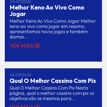
04/07/2026
Melhor Keno Ao Vivo Como
Jogar
Melhor Keno Ao Vivo Como Jogar Melhor
keno ao vivo como jogar em resumo,
apresentamos novos jogos e também
damos...
VER MAIS
04/07/2026
Qual O Melhor Cassino Com Pix
Qual O Melhor Cassino Com Pix Nesta
página, qual o melhor cassino com pix os
objetivos são os mesmos para...