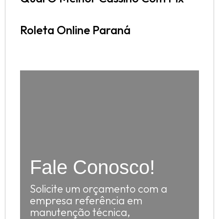
Roleta Online Paraná
Fale Conosco!
Solicite um orçamento com a
empresa referência em
manutenção técnica,