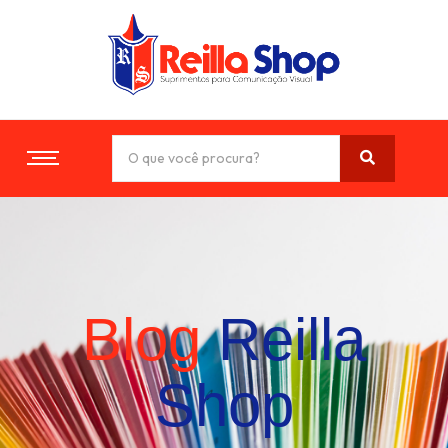
Blog
Reilla
Shop