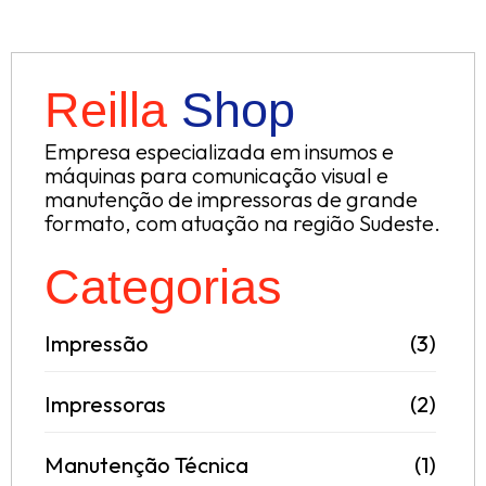
Reilla
Shop
Empresa especializada em insumos e
máquinas para comunicação visual e
manutenção de impressoras de grande
formato, com atuação na região Sudeste.
Categorias
Impressão
(3)
Impressoras
(2)
Manutenção Técnica
(1)