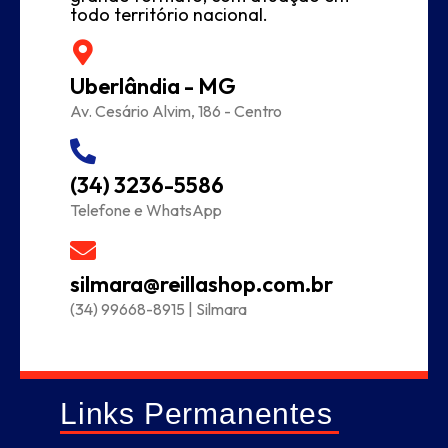
todo território nacional.
Uberlândia - MG
Av. Cesário Alvim, 186 - Centro
(34) 3236-5586
Telefone e WhatsApp
silmara@reillashop.com.br
(34) 99668-8915 | Silmara
Links Permanentes