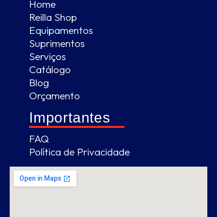
Home
Reilla Shop
Equipamentos
Suprimentos
Serviços
Catálogo
Blog
Orçamento
Importantes
FAQ
Política de Privacidade