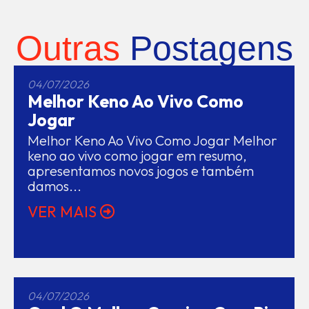
Outras
Postagens
04/07/2026
Melhor Keno Ao Vivo Como
Jogar
Melhor Keno Ao Vivo Como Jogar Melhor
keno ao vivo como jogar em resumo,
apresentamos novos jogos e também
damos...
VER MAIS
04/07/2026