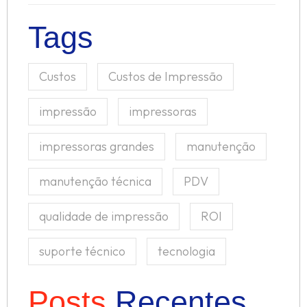
Tags
Custos
Custos de Impressão
impressão
impressoras
impressoras grandes
manutenção
manutenção técnica
PDV
qualidade de impressão
ROI
suporte técnico
tecnologia
Posts
Recentes