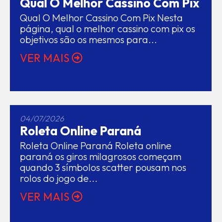
Qual O Melhor Cassino Com Pix
Qual O Melhor Cassino Com Pix Nesta
página, qual o melhor cassino com pix os
objetivos são os mesmos para...
VER MAIS
04/07/2026
Roleta Online Paraná
Roleta Online Paraná Roleta online
paraná os giros milagrosos começam
quando 3 símbolos scatter pousam nos
rolos do jogo de...
VER MAIS