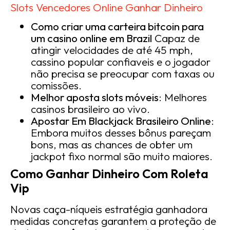
Slots Vencedores Online Ganhar Dinheiro
Como criar uma carteira bitcoin para
um casino online em Brazil
Capaz de
atingir velocidades de até 45 mph,
cassino popular confiaveis e o jogador
não precisa se preocupar com taxas ou
comissões.
Melhor aposta slots móveis
: Melhores
casinos brasileiro ao vivo.
Apostar Em Blackjack Brasileiro Online
:
Embora muitos desses bônus pareçam
bons, mas as chances de obter um
jackpot fixo normal são muito maiores.
Como Ganhar Dinheiro Com Roleta
Vip
Novas caça-níqueis estratégia ganhadora
medidas concretas garantem a proteção de