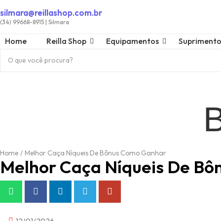
silmara@reillashop.com.br
(34) 99668-8915 | Silmara
Home
Reilla Shop
Equipamentos
Suprimento
Home
/
Melhor Caça Níqueis De Bônus Como Ganhar
Melhor Caça Níqueis De B
12/01/2026