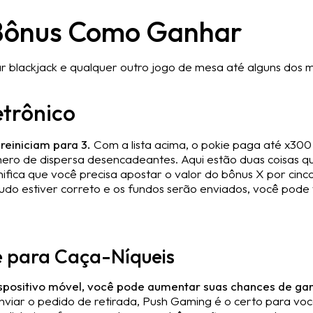
 Bônus Como Ganhar
blackjack e qualquer outro jogo de mesa até alguns dos me
etrônico
reiniciam para 3.
Com a lista acima, o pokie paga até x300
ero de dispersa desencadeantes. Aqui estão duas coisas q
ica que você precisa apostar o valor do bônus X por cinco
do estiver correto e os fundos serão enviados, você pode 
e para Caça-Níqueis
ispositivo móvel, você pode aumentar suas chances de ga
viar o pedido de retirada, Push Gaming é o certo para voc