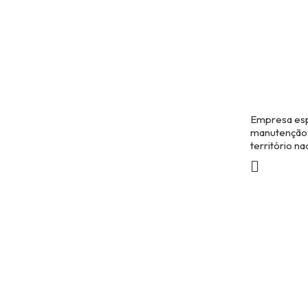
assino com pix os objetivos são os mesmos para...
Empresa esp
manutenção 
território na
os começam quando 3 símbolos scatter pousam nos rolos do jogo d