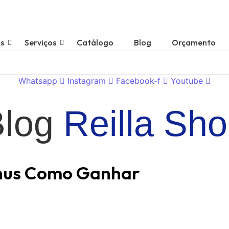
s
Serviços
Catálogo
Blog
Orçamento
Whatsapp
Instagram
Facebook-f
Youtube
Blog
Reilla Sh
ônus Como Ganhar