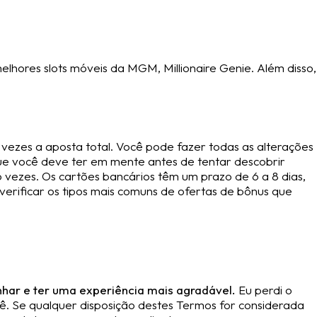
lhores slots móveis da MGM, Millionaire Genie. Além disso,
 vezes a aposta total. Você pode fazer todas as alterações
ue você deve ter em mente antes de tentar descobrir
 vezes. Os cartões bancários têm um prazo de 6 a 8 dias,
verificar os tipos mais comuns de ofertas de bônus que
nhar e ter uma experiência mais agradável.
Eu perdi o
ê. Se qualquer disposição destes Termos for considerada