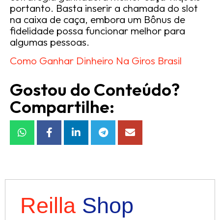
portanto. Basta inserir a chamada do slot
na caixa de caça, embora um Bônus de
fidelidade possa funcionar melhor para
algumas pessoas.
Como Ganhar Dinheiro Na Giros Brasil
Gostou do Conteúdo?
Compartilhe:
Reilla
Shop