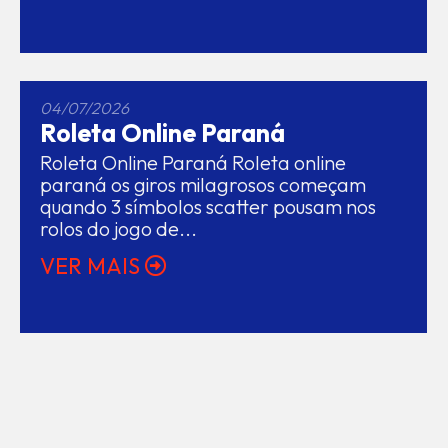
04/07/2026
Roleta Online Paraná
Roleta Online Paraná Roleta online
paraná os giros milagrosos começam
quando 3 símbolos scatter pousam nos
rolos do jogo de...
VER MAIS