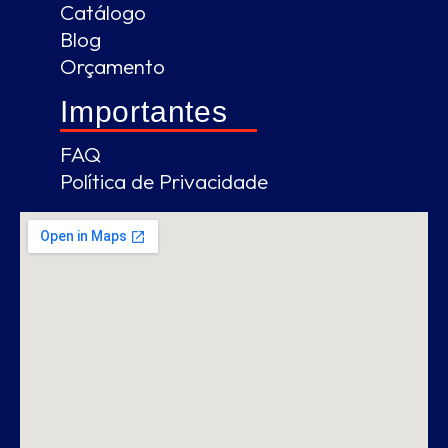
Catálogo
Blog
Orçamento
Importantes
FAQ
Política de Privacidade