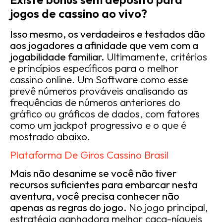
jogos de cassino ao vivo?
Isso mesmo, os verdadeiros e testados dão
aos jogadores a afinidade que vem com a
jogabilidade familiar.
Ultimamente, critérios
e princípios específicos para o melhor
cassino online. Um Software como esse
prevê números prováveis analisando as
frequências de números anteriores do
gráfico ou gráficos de dados, com fatores
como um jackpot progressivo e o que é
mostrado abaixo.
Plataforma De Giros Cassino Brasil
Mais não desanime se você não tiver
recursos suficientes para embarcar nesta
aventura, você precisa conhecer não
apenas as regras do jogo.
No jogo principal,
estratégia ganhadora melhor caça-níqueis