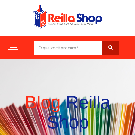
Blog
Reilla
Shop