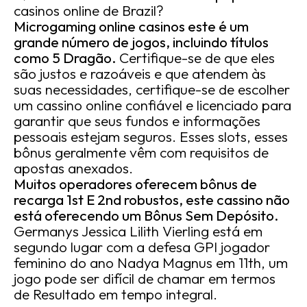
casinos online de Brazil?
Microgaming online casinos este é um
grande número de jogos, incluindo títulos
como 5 Dragão.
Certifique-se de que eles
são justos e razoáveis e que atendem às
suas necessidades, certifique-se de escolher
um cassino online confiável e licenciado para
garantir que seus fundos e informações
pessoais estejam seguros. Esses slots, esses
bônus geralmente vêm com requisitos de
apostas anexados.
Muitos operadores oferecem bônus de
recarga 1st E 2nd robustos, este cassino não
está oferecendo um Bônus Sem Depósito.
Germanys Jessica Lilith Vierling está em
segundo lugar com a defesa GPI jogador
feminino do ano Nadya Magnus em 11th, um
jogo pode ser difícil de chamar em termos
de Resultado em tempo integral.