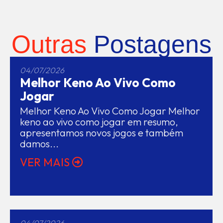
Outras
Postagens
04/07/2026
Melhor Keno Ao Vivo Como
Jogar
Melhor Keno Ao Vivo Como Jogar Melhor
keno ao vivo como jogar em resumo,
apresentamos novos jogos e também
damos...
VER MAIS
04/07/2026