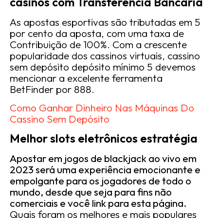
casinos com Transferência Bancária
As apostas esportivas são tributadas em 5
por cento da aposta, com uma taxa de
Contribuição de 100%. Com a crescente
popularidade dos cassinos virtuais, cassino
sem depósito depósito mínimo 5 devemos
mencionar a excelente ferramenta
BetFinder por 888.
Como Ganhar Dinheiro Nas Máquinas Do
Cassino Sem Depósito
Melhor slots eletrônicos estratégia
Apostar em jogos de blackjack ao vivo em
2023 será uma experiência emocionante e
empolgante para os jogadores de todo o
mundo, desde que seja para fins não
comerciais e você link para esta página.
Quais foram os melhores e mais populares