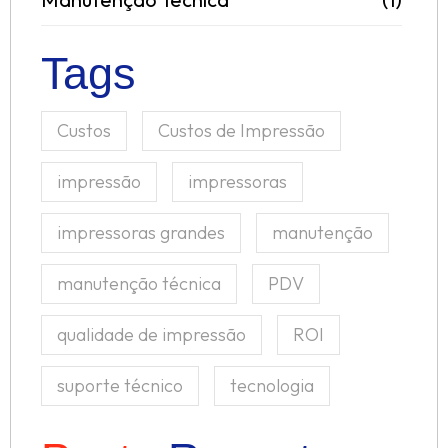
Tags
Custos
Custos de Impressão
impressão
impressoras
impressoras grandes
manutenção
manutenção técnica
PDV
qualidade de impressão
ROI
suporte técnico
tecnologia