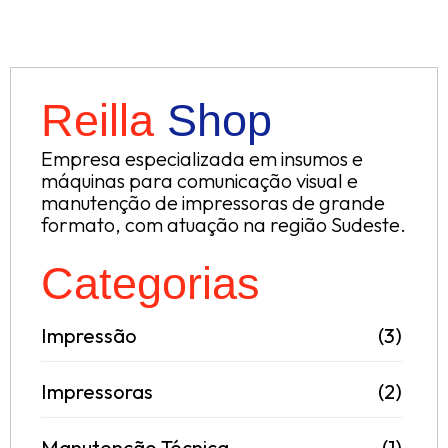
Reilla
Shop
Empresa especializada em insumos e
máquinas para comunicação visual e
manutenção de impressoras de grande
formato, com atuação na região Sudeste.
Categorias
Impressão
(3)
Impressoras
(2)
Manutenção Técnica
(1)