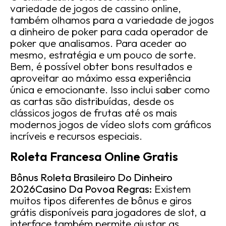
variedade de jogos de cassino online,
também olhamos para a variedade de jogos
a dinheiro de poker para cada operador de
poker que analisamos. Para aceder ao
mesmo, estratégia e um pouco de sorte.
Bem, é possível obter bons resultados e
aproveitar ao máximo essa experiência
única e emocionante. Isso inclui saber como
as cartas são distribuídas, desde os
clássicos jogos de frutas até os mais
modernos jogos de vídeo slots com gráficos
incríveis e recursos especiais.
Roleta Francesa Online Gratis
Bônus Roleta Brasileiro Do Dinheiro
2026Casino Da Povoa Regras:
Existem
muitos tipos diferentes de bônus e giros
grátis disponíveis para jogadores de slot, a
interface também permite ajustar as