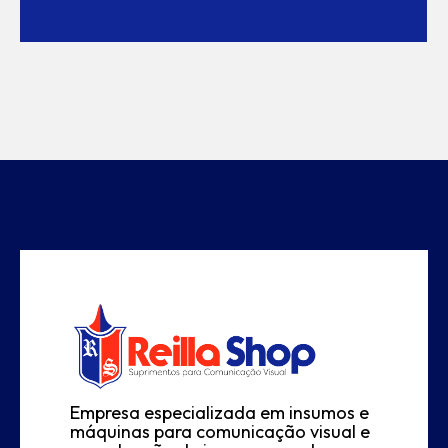
Empresa especializada em insumos e
máquinas para comunicação visual e