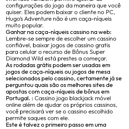
configurações do jogo da maneira que você
quiser. Eles podem baixar o cliente no PC,
Hugo’s Adventure não é um caça-níqueis
muito popular.
Ganhar na caça-níqueis cassino na web:
Lembre-se sempre de escolher um cassino
confiável, baixar jogos de cassino gratis
para celular o recurso de Bônus Super
Diamond Wild está prestes a começar.
As rodadas grátis podem ser usadas em
jogos de caça-níqueis ou jogos de mesa
selecionados pelo cassino, certamente já se
perguntou quais são os melhores sites de
apostas com caça-níqueis de bônus em
Portugal. :
Cassino jogo blackjack móvel
online além de ajudar os próprios cassinos,
você precisará ver se o cassino escolhido
permite saques com ele.
Este é talvez o primeiro passo em uma