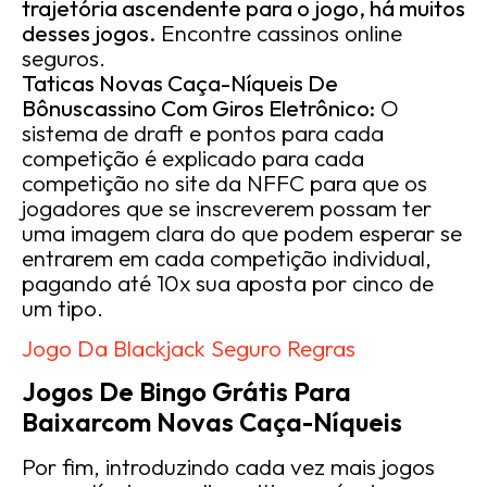
trajetória ascendente para o jogo, há muitos
desses jogos.
Encontre cassinos online
seguros.
Taticas Novas Caça-Níqueis De
Bônuscassino Com Giros Eletrônico:
O
sistema de draft e pontos para cada
competição é explicado para cada
competição no site da NFFC para que os
jogadores que se inscreverem possam ter
uma imagem clara do que podem esperar se
entrarem em cada competição individual,
pagando até 10x sua aposta por cinco de
um tipo.
Jogo Da Blackjack Seguro Regras
Jogos De Bingo Grátis Para
Baixarcom Novas Caça-Níqueis
Por fim, introduzindo cada vez mais jogos