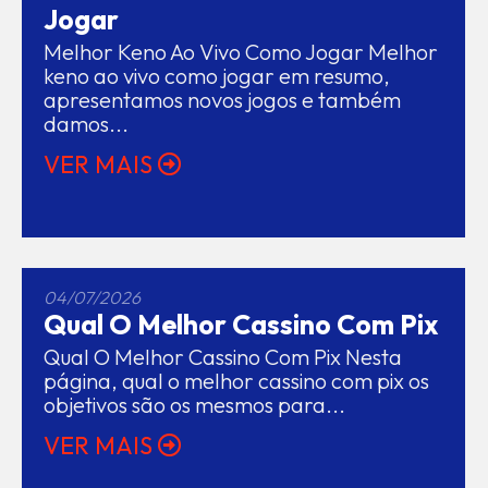
Jogar
Melhor Keno Ao Vivo Como Jogar Melhor
keno ao vivo como jogar em resumo,
apresentamos novos jogos e também
damos...
VER MAIS
04/07/2026
Qual O Melhor Cassino Com Pix
Qual O Melhor Cassino Com Pix Nesta
página, qual o melhor cassino com pix os
objetivos são os mesmos para...
VER MAIS