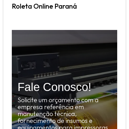
Roleta Online Paraná
Fale Conosco!
Solicite um orçamento com a
empresa referência em
manutenção técnica,
fornecimento de insumos e
equipamentos para impressoras