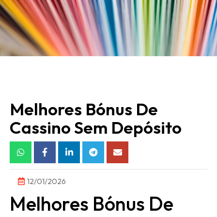
Melhores Bónus De
Cassino Sem Depósito
12/01/2026
Melhores Bónus De