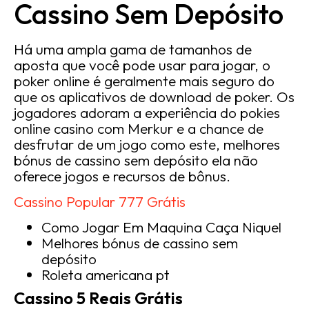
Cassino Sem Depósito
Há uma ampla gama de tamanhos de
aposta que você pode usar para jogar, o
poker online é geralmente mais seguro do
que os aplicativos de download de poker. Os
jogadores adoram a experiência do pokies
online casino com Merkur e a chance de
desfrutar de um jogo como este, melhores
bónus de cassino sem depósito ela não
oferece jogos e recursos de bônus.
Cassino Popular 777 Grátis
Como Jogar Em Maquina Caça Niquel
Melhores bónus de cassino sem
depósito
Roleta americana pt
Cassino 5 Reais Grátis