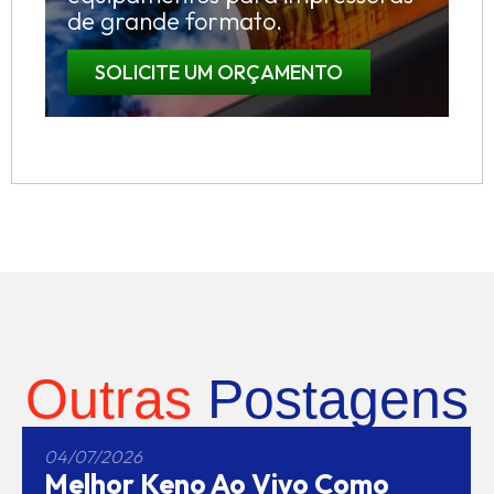
de grande formato.
SOLICITE UM ORÇAMENTO
Outras
Postagens
04/07/2026
Melhor Keno Ao Vivo Como