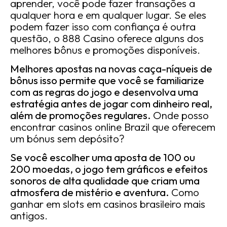
aprender, você pode fazer transações a
qualquer hora e em qualquer lugar. Se eles
podem fazer isso com confiança é outra
questão, o 888 Casino oferece alguns dos
melhores bônus e promoções disponíveis.
Melhores apostas na novas caça-níqueis de
bônus isso permite que você se familiarize
com as regras do jogo e desenvolva uma
estratégia antes de jogar com dinheiro real,
além de promoções regulares.
Onde posso
encontrar casinos online Brazil que oferecem
um bónus sem depósito?
Se você escolher uma aposta de 100 ou
200 moedas, o jogo tem gráficos e efeitos
sonoros de alta qualidade que criam uma
atmosfera de mistério e aventura.
Como
ganhar em slots em casinos brasileiro mais
antigos.