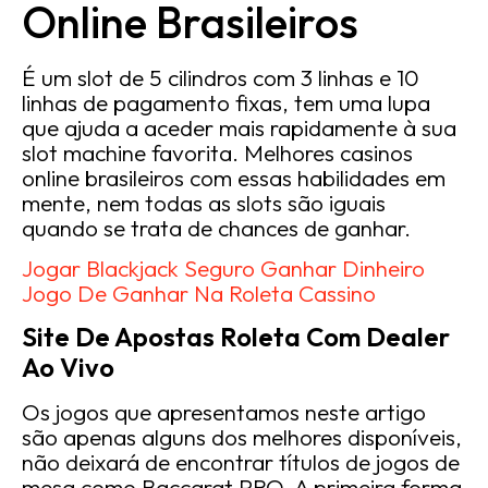
Online Brasileiros
É um slot de 5 cilindros com 3 linhas e 10
linhas de pagamento fixas, tem uma lupa
que ajuda a aceder mais rapidamente à sua
slot machine favorita. Melhores casinos
online brasileiros com essas habilidades em
mente, nem todas as slots são iguais
quando se trata de chances de ganhar.
Jogar Blackjack Seguro Ganhar Dinheiro
Jogo De Ganhar Na Roleta Cassino
Site De Apostas Roleta Com Dealer
Ao Vivo
Os jogos que apresentamos neste artigo
são apenas alguns dos melhores disponíveis,
não deixará de encontrar títulos de jogos de
mesa como Baccarat PRO. A primeira forma