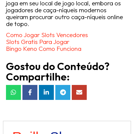
joga em seu local de jogo local, embora os
jogadores de caça-níqueis modernos
queiram procurar outro caça-níqueis online
de topo.
Como Jogar Slots Vencedores
Slots Gratis Para Jogar
Bingo Keno Como Funciona
Gostou do Conteúdo?
Compartilhe: