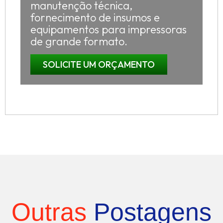
manutenção técnica,
fornecimento de insumos e
equipamentos para impressoras
de grande formato.
SOLICITE UM ORÇAMENTO
Outras
Postagens