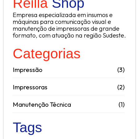
Reilla
Shop
Empresa especializada em insumos e
máquinas para comunicação visual e
manutenção de impressoras de grande
formato, com atuação na região Sudeste.
Categorias
Impressão
(3)
Impressoras
(2)
Manutenção Técnica
(1)
Tags