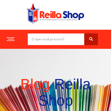
Blog
Reilla
Shop