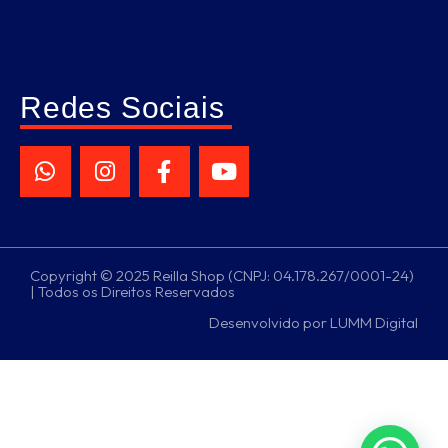
Redes Sociais
Copyright © 2025 Reilla Shop (CNPJ: 04.178.267/0001-24)
| Todos os Direitos Reservados
Desenvolvido por LUMM Digital