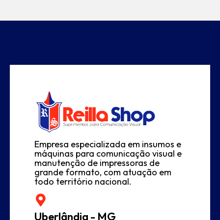
Empresa especializada em insumos e
máquinas para comunicação visual e
manutenção de impressoras de
grande formato, com atuação em
todo território nacional.
Uberlândia - MG