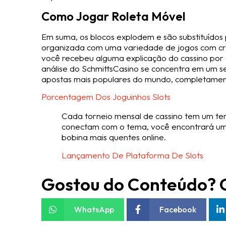
Como Jogar Roleta Móvel
Em suma, os blocos explodem e são substituído
organizada com uma variedade de jogos com cru
você recebeu alguma explicação do cassino por 
análise do SchmittsCasino se concentra em um s
apostas mais populares do mundo, completamen
Porcentagem Dos Joguinhos Slots
Cada torneio mensal de cassino tem um tema
conectam com o tema, você encontrará uma
bobina mais quentes online.
Lançamento De Plataforma De Slots
Gostou do Conteúdo? 
WhatsApp
Facebook