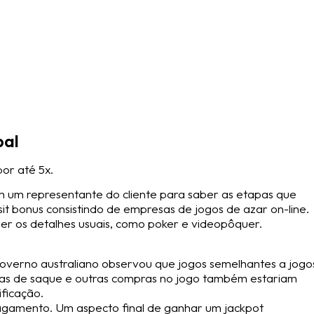
pal
or até 5x.
m um representante do cliente para saber as etapas que
it bonus consistindo de empresas de jogos de azar on-line.
quer os detalhes usuais, como poker e videopôquer.
overno australiano observou que jogos semelhantes a jogo
as de saque e outras compras no jogo também estariam
ificação.
pagamento.
Um aspecto final de ganhar um jackpot