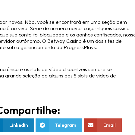
s por novos. Não, você se encontrará em uma seção bem
piê ao vivo. Serie de numero novas caça-níqueis cassino
que sua conta foi bloqueada e os ganhos confiscados, noss
ervidor autônomo. O Betway Casino é um dos sites de
te sob o gerenciamento do ProgressPlays.
 único e os slots de vídeo disponíveis sempre se
 grande seleção de alguns dos 5 slots de vídeo de
Compartilhe:
LinkedIn
Telegram
Email