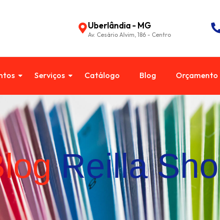
Uberlândia - MG
Av. Cesário Alvim, 186 - Centro
ntos
Serviços
Catálogo
Blog
Orçamento
Blog
Reilla Sh