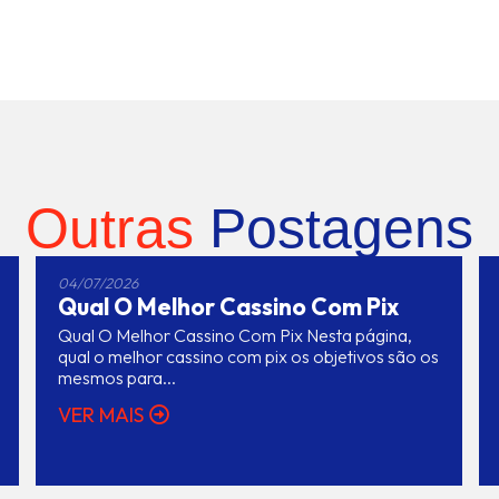
Outras
Postagens
04/07/2026
Qual O Melhor Cassino Com Pix
Qual O Melhor Cassino Com Pix Nesta página,
qual o melhor cassino com pix os objetivos são os
mesmos para...
VER MAIS