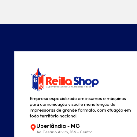
Empresa especializada em insumos e máquinas
para comunicação visual e manutenção de
impressoras de grande formato, com atuação em
todo território nacional.
Uberlândia - MG
Av. Cesário Alvim, 186 - Centro