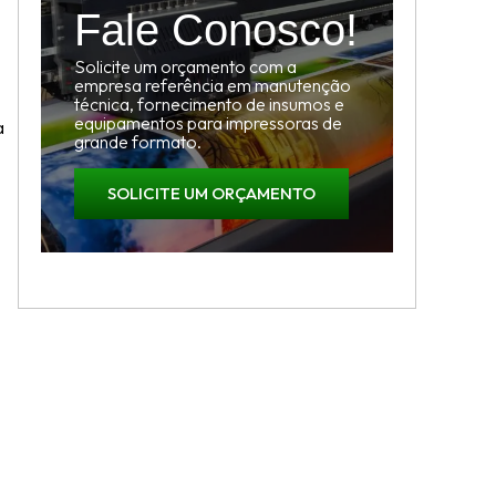
Fale Conosco!
Solicite um orçamento com a
empresa referência em manutenção
técnica, fornecimento de insumos e
equipamentos para impressoras de
a
grande formato.
SOLICITE UM ORÇAMENTO