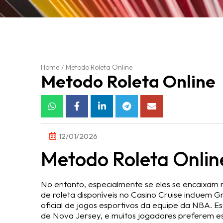
Home
/
Metodo Roleta Online
Metodo Roleta Online
12/01/2026
Metodo Roleta Onlin
No entanto, especialmente se eles se encaixam n
de roleta disponíveis no Casino Cruise incluem 
oficial de jogos esportivos da equipe da NBA. Es
de Nova Jersey, e muitos jogadores preferem e