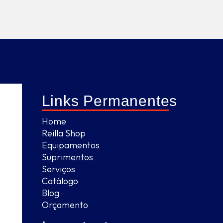
Links Permanentes
Home
Reilla Shop
Equipamentos
Suprimentos
Serviços
Catálogo
Blog
Orçamento