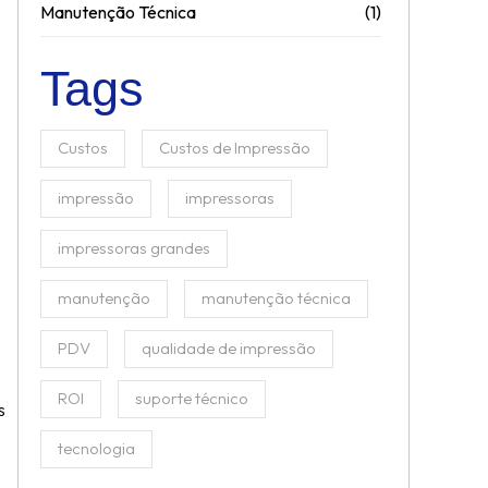
Manutenção Técnica
(1)
Tags
Custos
Custos de Impressão
impressão
impressoras
impressoras grandes
manutenção
manutenção técnica
PDV
qualidade de impressão
ROI
suporte técnico
s
tecnologia