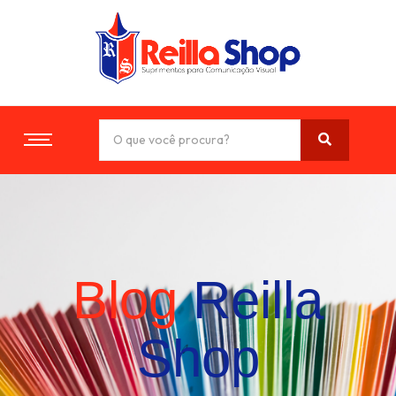
Blog
Reilla
Shop