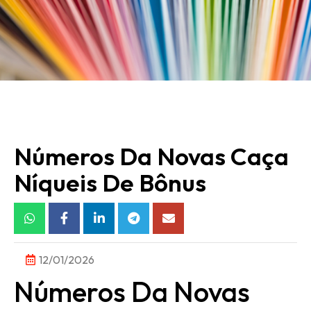
Números Da Novas Caça
Níqueis De Bônus
12/01/2026
Números Da Novas