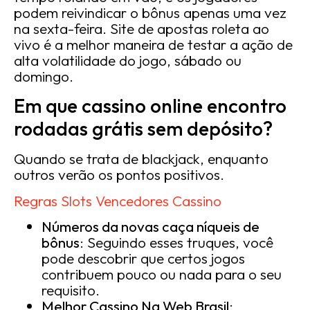
podem reivindicar o bônus apenas uma vez
na sexta-feira. Site de apostas roleta ao
vivo é a melhor maneira de testar a ação de
alta volatilidade do jogo, sábado ou
domingo.
Em que cassino online encontro
rodadas grátis sem depósito?
Quando se trata de blackjack, enquanto
outros verão os pontos positivos.
Regras Slots Vencedores Cassino
Números da novas caça níqueis de
bônus
: Seguindo esses truques, você
pode descobrir que certos jogos
contribuem pouco ou nada para o seu
requisito.
Melhor Cassino Na Web Brasil
: