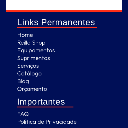
Links Permanentes
Home
Reilla Shop
Equipamentos
Suprimentos
Serviços
Catálogo
Blog
Orçamento
Importantes
FAQ
Política de Privacidade