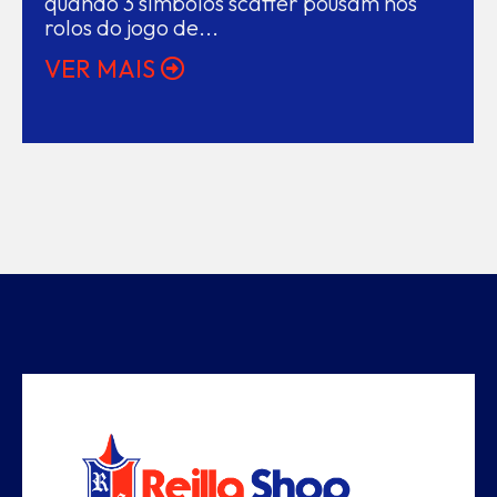
quando 3 símbolos scatter pousam nos
rolos do jogo de...
VER MAIS