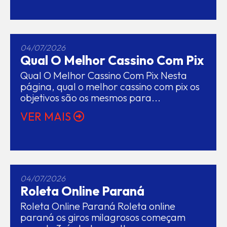
04/07/2026
Qual O Melhor Cassino Com Pix
Qual O Melhor Cassino Com Pix Nesta
página, qual o melhor cassino com pix os
objetivos são os mesmos para...
VER MAIS
04/07/2026
Roleta Online Paraná
Roleta Online Paraná Roleta online
paraná os giros milagrosos começam