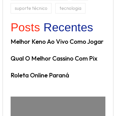
suporte técnico
tecnologia
Posts
Recentes
Melhor Keno Ao Vivo Como Jogar
Qual O Melhor Cassino Com Pix
Roleta Online Paraná