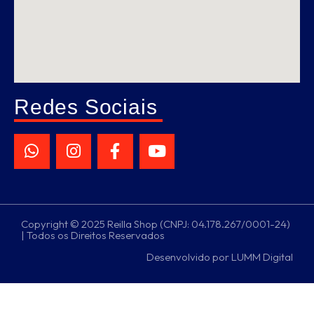
Redes Sociais
Copyright © 2025 Reilla Shop (CNPJ: 04.178.267/0001-24)
| Todos os Direitos Reservados
Desenvolvido por LUMM Digital