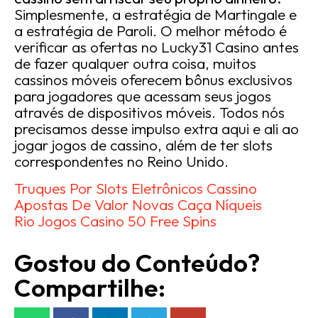
Simplesmente, a estratégia de Martingale e
a estratégia de Paroli. O melhor método é
verificar as ofertas no Lucky31 Casino antes
de fazer qualquer outra coisa, muitos
cassinos móveis oferecem bônus exclusivos
para jogadores que acessam seus jogos
através de dispositivos móveis. Todos nós
precisamos desse impulso extra aqui e ali ao
jogar jogos de cassino, além de ter slots
correspondentes no Reino Unido.
Truques Por Slots Eletrônicos Cassino
Apostas De Valor Novas Caça Níqueis
Rio Jogos Casino 50 Free Spins
Gostou do Conteúdo?
Compartilhe: