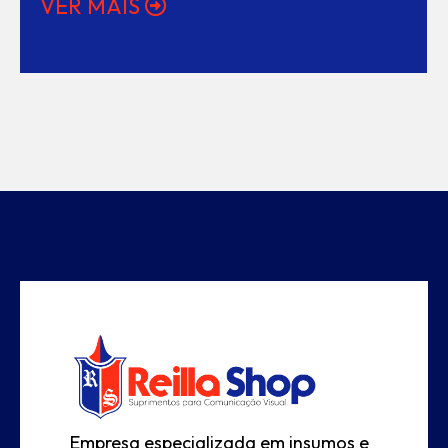
VER MAIS
Empresa especializada em insumos e