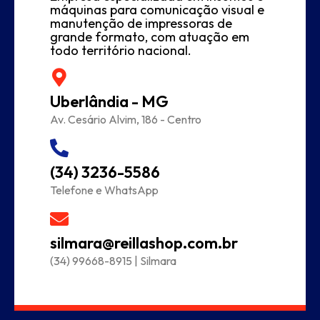
máquinas para comunicação visual e
manutenção de impressoras de
grande formato, com atuação em
todo território nacional.
Uberlândia - MG
Av. Cesário Alvim, 186 - Centro
(34) 3236-5586
Telefone e WhatsApp
silmara@reillashop.com.br
(34) 99668-8915 | Silmara