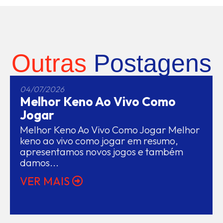
Outras
Postagens
04/07/2026
Melhor Keno Ao Vivo Como
Jogar
Melhor Keno Ao Vivo Como Jogar Melhor
keno ao vivo como jogar em resumo,
apresentamos novos jogos e também
damos...
VER MAIS