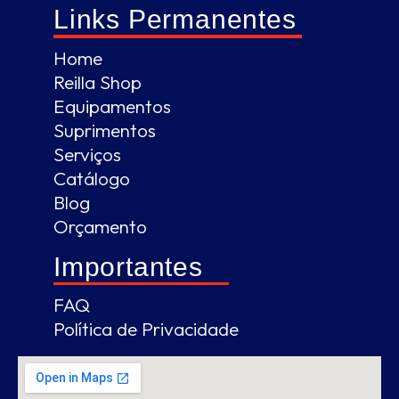
Links Permanentes
Home
Reilla Shop
Equipamentos
Suprimentos
Serviços
Catálogo
Blog
Orçamento
Importantes
FAQ
Política de Privacidade