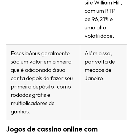
site William Hill,
com um RTP
de 96,21% e
uma alta
volatilidade.
Esses bônus geralmente
Além disso,
são um valor em dinheiro
por volta de
que é adicionado à sua
meados de
conta depois de fazer seu
Janeiro.
primeiro depósito, como
rodadas grátis e
multiplicadores de
ganhos.
Jogos de cassino online com