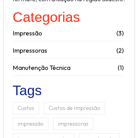
Categorias
Impressão
(3)
Impressoras
(2)
Manutenção Técnica
(1)
Tags
Custos
Custos de Impressão
impressão
impressoras