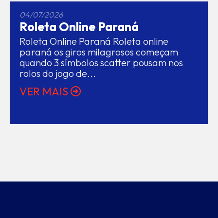
04/07/2026
Roleta Online Paraná
Roleta Online Paraná Roleta online
paraná os giros milagrosos começam
quando 3 símbolos scatter pousam nos
rolos do jogo de...
VER MAIS