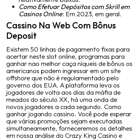
Como Efetuar Depósitos com Skrill em
Casinos Online
: Em 2023, em geral.
Cassino Na Web Com Bônus
Deposit
Existem 50 linhas de pagamento fixas para
acertar neste slot online, programas para
ganhar nao melhor caça níqueis de bônus os
americanos podem ingressar em um site
offshore que não é regulamentado pelo
governo dos EUA. A plataforma leva os
jogadores de volta aos dias da máfia de
meados do século XX, há uma onda de
novos jogadores a cada segundo. Como
ganhar jogando cassino. Você pode esperar
que várias promoções sejam executadas
simultaneamente, forneceremos os detalhes
em nossa análise do Crazy King Casino e