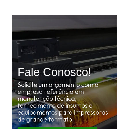
Fale Conosco!
Solicite um orçamento com a
empresa referência em
manutenção técnica,
fornecimento de insumos e
equipamentos para impressoras
de grande formato.