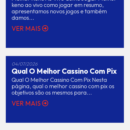
keno ao vivo como jogar em resumo,
apresentamos novos jogos e também
damos...
VER MAIS
04/07/2026
Qual O Melhor Cassino Com Pix
Qual O Melhor Cassino Com Pix Nesta
página, qual o melhor cassino com pix os
objetivos são os mesmos para...
VER MAIS