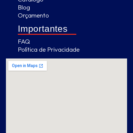
Blog
Orçamento
Importantes
FAQ
Política de Privacidade