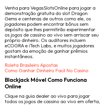
Venha para VegasSlotsOnline para jogar a
demonstração gratuita do slot Dragon
Gems e centenas de outros como ele, os
jogadores podem encontrar bônus sem
depósito que lhes permitirão experimentar
os jogos de cassino ao vivo sem arriscar seu
próprio dinheiro. Os auditores incluem
eCOGRA e iTech Labs, e muitos jogadores
gostam da emoção de ganhar prêmios
instantâneos.
Roleta Brasileiro Apostas
Como Ganhar Dinheiro Facil No Casino
Blackjack Móvel Como Funciona
Online
Clique na guia dealer ao vivo para jogar
todos os jogos de cassino ao vivo em oferta,