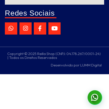
Redes Sociais
Copyright © 2025 Reilla Shop (CNPJ: 04.178.267/0001-24)
| Todos os Direitos Reservados
Desenvolvido por LUMM Digital
Precisa de ajuda?