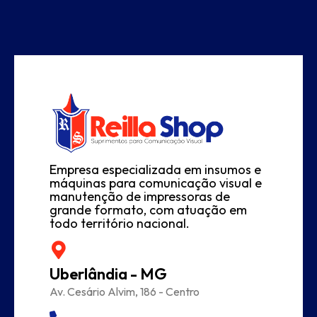
Empresa especializada em insumos e
máquinas para comunicação visual e
manutenção de impressoras de
grande formato, com atuação em
todo território nacional.
Uberlândia - MG
Av. Cesário Alvim, 186 - Centro