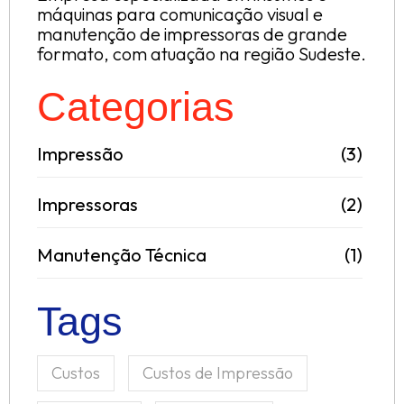
máquinas para comunicação visual e
manutenção de impressoras de grande
formato, com atuação na região Sudeste.
Categorias
Impressão
(3)
Impressoras
(2)
Manutenção Técnica
(1)
Tags
Custos
Custos de Impressão