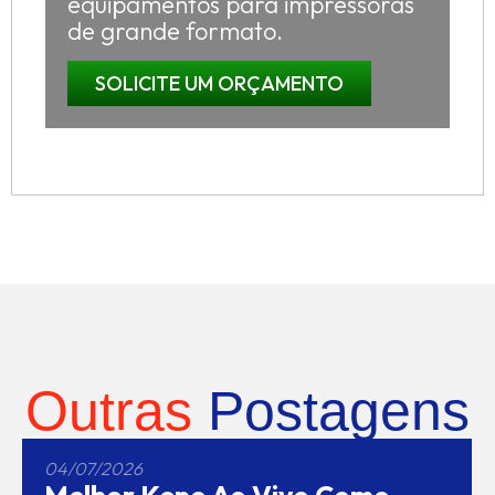
equipamentos para impressoras
de grande formato.
SOLICITE UM ORÇAMENTO
Outras
Postagens
04/07/2026