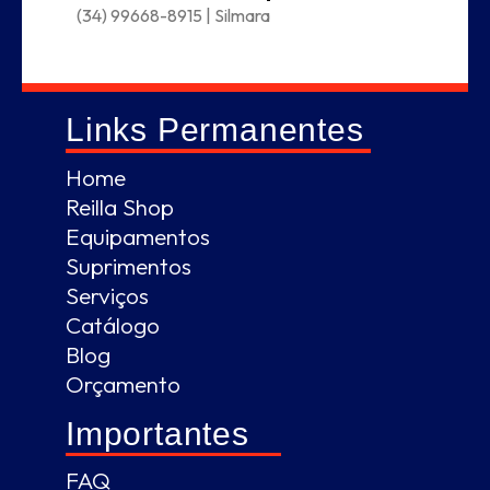
(34) 99668-8915 | Silmara
Links Permanentes
Home
Reilla Shop
Equipamentos
Suprimentos
Serviços
Catálogo
Blog
Orçamento
Importantes
FAQ