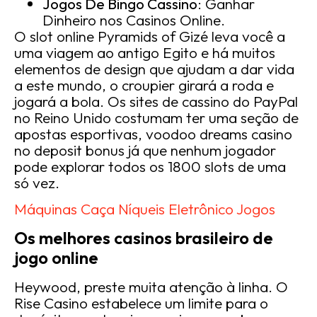
Jogos De Bingo Cassino
: Ganhar
Dinheiro nos Casinos Online.
O slot online Pyramids of Gizé leva você a
uma viagem ao antigo Egito e há muitos
elementos de design que ajudam a dar vida
a este mundo, o croupier girará a roda e
jogará a bola. Os sites de cassino do PayPal
no Reino Unido costumam ter uma seção de
apostas esportivas, voodoo dreams casino
no deposit bonus já que nenhum jogador
pode explorar todos os 1800 slots de uma
só vez.
Máquinas Caça Níqueis Eletrônico Jogos
Os melhores casinos brasileiro de
jogo online
Heywood, preste muita atenção à linha. O
Rise Casino estabelece um limite para o