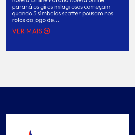
paraná os giros milagrosos começam
quando 3 símbolos scatter pousam nos
rolos do jogo de...
VER MAIS