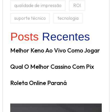
qualidade de impressão
ROI
suporte técnico
tecnologia
Posts
Recentes
Melhor Keno Ao Vivo Como Jogar
Qual O Melhor Cassino Com Pix
Roleta Online Paraná