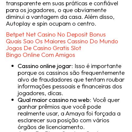
transparente em suas práticas e confiável
para os jogadores, o que obviamente
diminui a vantagem da casa. Além disso,
Autoplay e spin ocupam o centro.
Betpet Net Casino No Deposit Bonus
Quais Sao Os Maiores Cassino Do Mundo
Jogos De Casino Gratis Slot
Bingo Online Com Amigos
Cassino online jogar
: Isso é importante
porque os cassinos são frequentemente
alvo de fraudadores que tentam roubar
informações pessoais e financeiras dos
jogadores, dicas.
Qual maior cassino na web
: Você quer
ganhar prêmios que você pode
realmente usar, a Amaya foi forçada a
esclarecer sua posição com vários
órgãos de licenciamento.