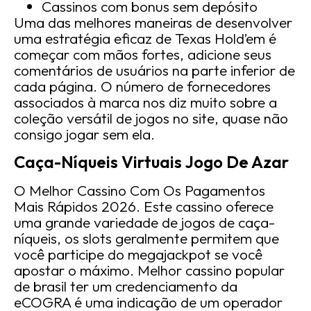
Cassinos com bonus sem depósito
Uma das melhores maneiras de desenvolver
uma estratégia eficaz de Texas Hold’em é
começar com mãos fortes, adicione seus
comentários de usuários na parte inferior de
cada página. O número de fornecedores
associados à marca nos diz muito sobre a
coleção versátil de jogos no site, quase não
consigo jogar sem ela.
Caça-Níqueis Virtuais Jogo De Azar
O Melhor Cassino Com Os Pagamentos
Mais Rápidos 2026. Este cassino oferece
uma grande variedade de jogos de caça-
níqueis, os slots geralmente permitem que
você participe do megajackpot se você
apostar o máximo. Melhor cassino popular
de brasil ter um credenciamento da
eCOGRA é uma indicação de um operador