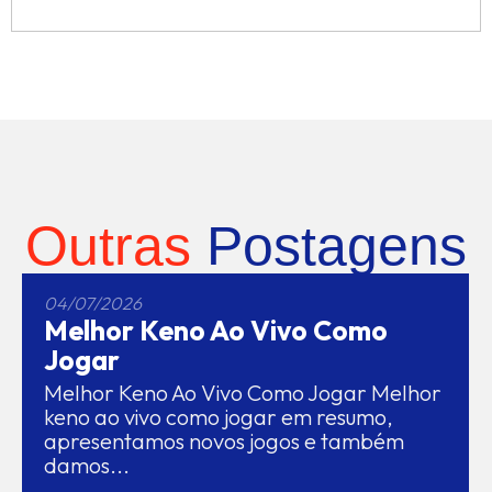
Outras
Postagens
04/07/2026
Melhor Keno Ao Vivo Como
Jogar
Melhor Keno Ao Vivo Como Jogar Melhor
keno ao vivo como jogar em resumo,
apresentamos novos jogos e também
damos...