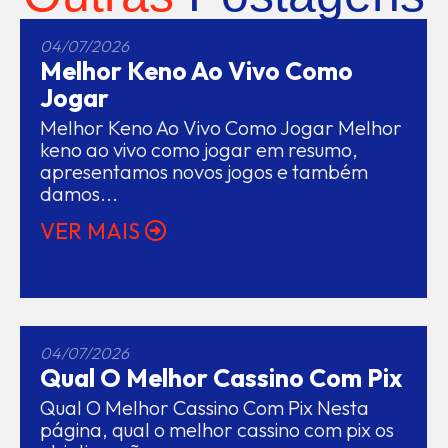
04/07/2026
Melhor Keno Ao Vivo Como
Jogar
Melhor Keno Ao Vivo Como Jogar Melhor
keno ao vivo como jogar em resumo,
apresentamos novos jogos e também
damos...
VER MAIS
04/07/2026
Qual O Melhor Cassino Com Pix
Qual O Melhor Cassino Com Pix Nesta
página, qual o melhor cassino com pix os