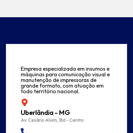
Empresa especializada em insumos e
máquinas para comunicação visual e
manutenção de impressoras de
grande formato, com atuação em
todo território nacional.
Uberlândia - MG
Av. Cesário Alvim, 186 - Centro