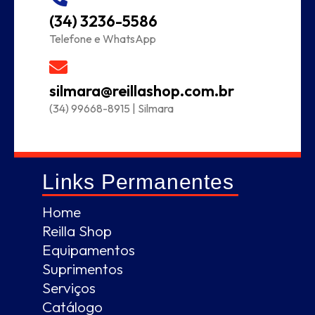
(34) 3236-5586
Telefone e WhatsApp
silmara@reillashop.com.br
(34) 99668-8915 | Silmara
Links Permanentes
Home
Reilla Shop
Equipamentos
Suprimentos
Serviços
Catálogo