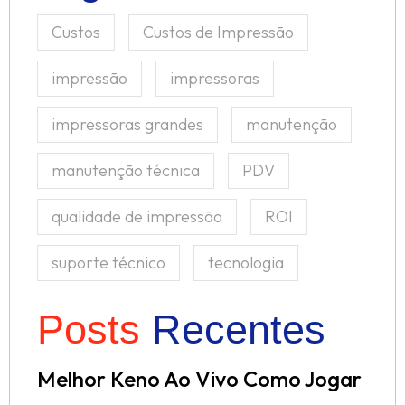
Custos
Custos de Impressão
impressão
impressoras
impressoras grandes
manutenção
manutenção técnica
PDV
qualidade de impressão
ROI
suporte técnico
tecnologia
Posts
Recentes
Melhor Keno Ao Vivo Como Jogar