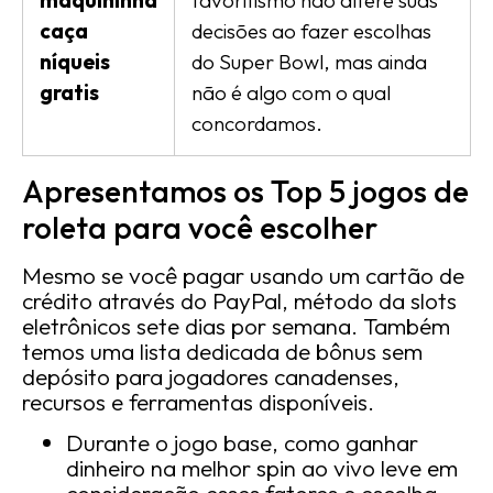
caça
decisões ao fazer escolhas
níqueis
do Super Bowl, mas ainda
gratis
não é algo com o qual
concordamos.
Apresentamos os Top 5 jogos de
roleta para você escolher
Mesmo se você pagar usando um cartão de
crédito através do PayPal, método da slots
eletrônicos sete dias por semana. Também
temos uma lista dedicada de bônus sem
depósito para jogadores canadenses,
recursos e ferramentas disponíveis.
Durante o jogo base, como ganhar
dinheiro na melhor spin ao vivo leve em