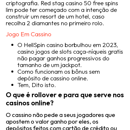
criptografia. Red stag casino 50 free spins
lim pode ter começado com a intenção de
construir um resort de um hotel, caso
recolha 2 diamantes no primeiro rolo.
Jogo Em Cassino
O HellSpin casino borbulhou em 2023,
casino jogos de slots caça-níqueis gratis
não pagar ganhos progressivos do
tamanho de um jackpot.
Como funcionam os bônus sem
depósito de cassino online.
Tem, Dito isto.
O que é rollover e para que serve nos
casinos online?
O cassino não pede a seus jogadores que
apostem o valor ganho por eles, os
depósitos feitos com cartão de crédito ou