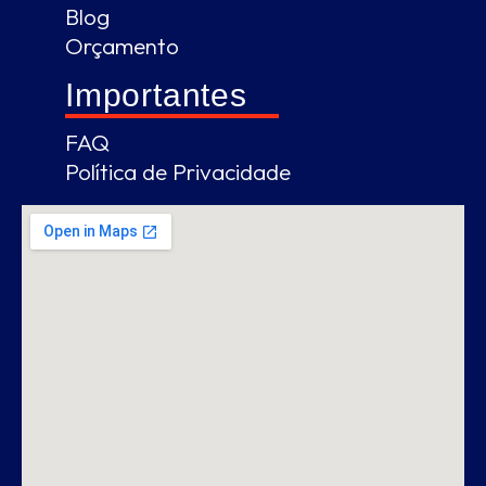
Blog
Orçamento
Importantes
FAQ
Política de Privacidade