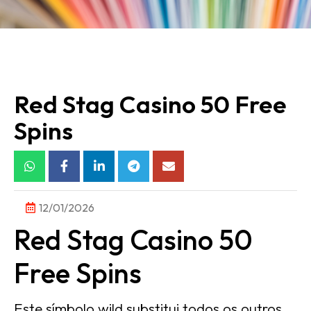
Red Stag Casino 50 Free
Spins
12/01/2026
Red Stag Casino 50
Free Spins
Este símbolo wild substitui todos os outros