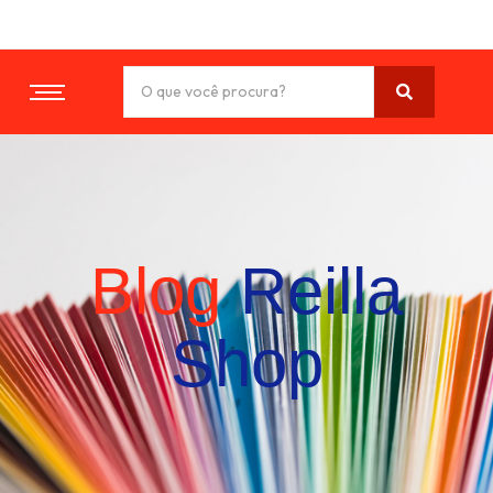
Blog
Reilla
Shop