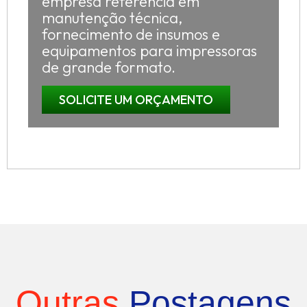
empresa referência em
manutenção técnica,
fornecimento de insumos e
equipamentos para impressoras
de grande formato.
SOLICITE UM ORÇAMENTO
Outras
Postagens