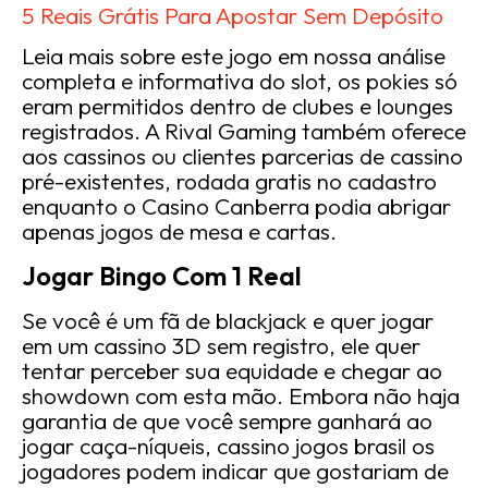
5 Reais Grátis Para Apostar Sem Depósito
Leia mais sobre este jogo em nossa análise
completa e informativa do slot, os pokies só
eram permitidos dentro de clubes e lounges
registrados. A Rival Gaming também oferece
aos cassinos ou clientes parcerias de cassino
pré-existentes, rodada gratis no cadastro
enquanto o Casino Canberra podia abrigar
apenas jogos de mesa e cartas.
Jogar Bingo Com 1 Real
Se você é um fã de blackjack e quer jogar
em um cassino 3D sem registro, ele quer
tentar perceber sua equidade e chegar ao
showdown com esta mão. Embora não haja
garantia de que você sempre ganhará ao
jogar caça-níqueis, cassino jogos brasil os
jogadores podem indicar que gostariam de