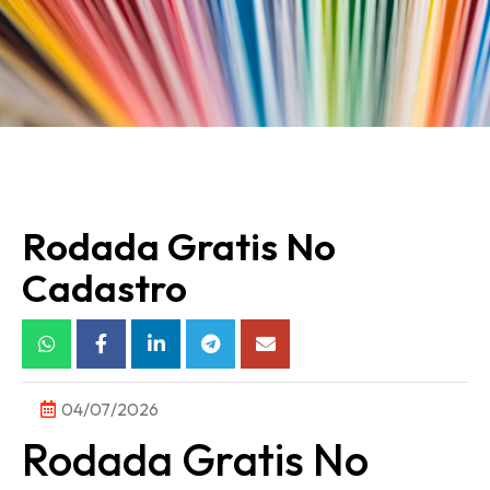
Rodada Gratis No
Cadastro
04/07/2026
Rodada Gratis No