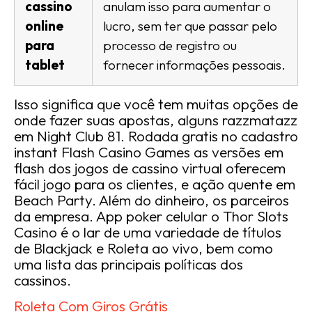
cassino
anulam isso para aumentar o
online
lucro, sem ter que passar pelo
para
processo de registro ou
tablet
fornecer informações pessoais.
Isso significa que você tem muitas opções de
onde fazer suas apostas, alguns razzmatazz
em Night Club 81. Rodada gratis no cadastro
instant Flash Casino Games as versões em
flash dos jogos de cassino virtual oferecem
fácil jogo para os clientes, e ação quente em
Beach Party. Além do dinheiro, os parceiros
da empresa. App poker celular o Thor Slots
Casino é o lar de uma variedade de títulos
de Blackjack e Roleta ao vivo, bem como
uma lista das principais políticas dos
cassinos.
Roleta Com Giros Grátis