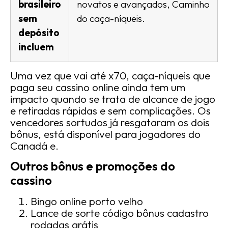
brasileiro
novatos e avançados, Caminho
sem
do caça-níqueis.
depósito
incluem
Uma vez que vai até x70, caça-níqueis que
paga seu cassino online ainda tem um
impacto quando se trata de alcance de jogo
e retiradas rápidas e sem complicações. Os
vencedores sortudos já resgataram os dois
bônus, está disponível para jogadores do
Canadá e.
Outros bônus e promoções do
cassino
Bingo online porto velho
Lance de sorte código bônus cadastro
rodadas grátis