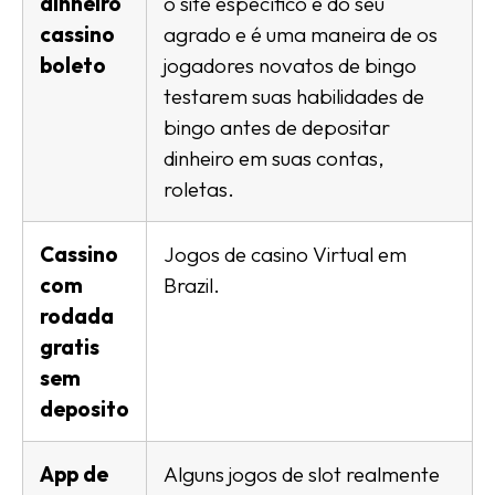
dinheiro
o site específico é do seu
cassino
agrado e é uma maneira de os
boleto
jogadores novatos de bingo
testarem suas habilidades de
bingo antes de depositar
dinheiro em suas contas,
roletas.
Cassino
Jogos de casino Virtual em
com
Brazil.
rodada
gratis
sem
deposito
App de
Alguns jogos de slot realmente