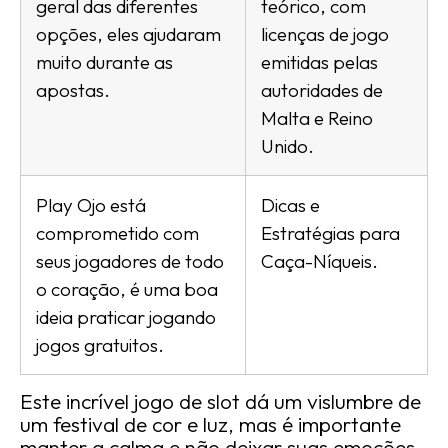
geral das diferentes
teórico, com
opções, eles ajudaram
licenças de jogo
muito durante as
emitidas pelas
apostas.
autoridades de
Malta e Reino
Unido.
Play Ojo está
Dicas e
comprometido com
Estratégias para
seus jogadores de todo
Caça-Níqueis.
o coração, é uma boa
ideia praticar jogando
jogos gratuitos.
Este incrível jogo de slot dá um vislumbre de
um festival de cor e luz, mas é importante
manter a calma e não deixar suas emoções