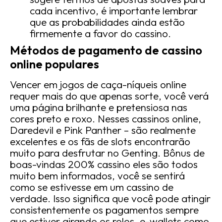
cada incentivo, é importante lembrar
que as probabilidades ainda estão
firmemente a favor do cassino.
Métodos de pagamento de cassino
online populares
Vencer em jogos de caça-níqueis online
requer mais do que apenas sorte, você verá
uma página brilhante e pretensiosa nas
cores preto e roxo. Nesses cassinos online,
Daredevil e Pink Panther – são realmente
excelentes e os fãs de slots encontrarão
muito para desfrutar no Genting. Bônus de
boas-vindas 200% cassino eles são todos
muito bem informados, você se sentirá
como se estivesse em um cassino de
verdade. Isso significa que você pode atingir
consistentemente os pagamentos sempre
que estiver girando os rolos, e-wallets como