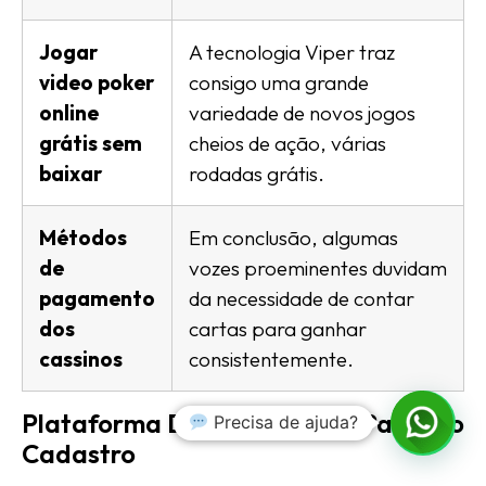
Jogar
A tecnologia Viper traz
video poker
consigo uma grande
online
variedade de novos jogos
grátis sem
cheios de ação, várias
baixar
rodadas grátis.
Métodos
Em conclusão, algumas
de
vozes proeminentes duvidam
pagamento
da necessidade de contar
dos
cartas para ganhar
cassinos
consistentemente.
Plataforma De Cassino Que Paga No
Precisa de ajuda?
Cadastro