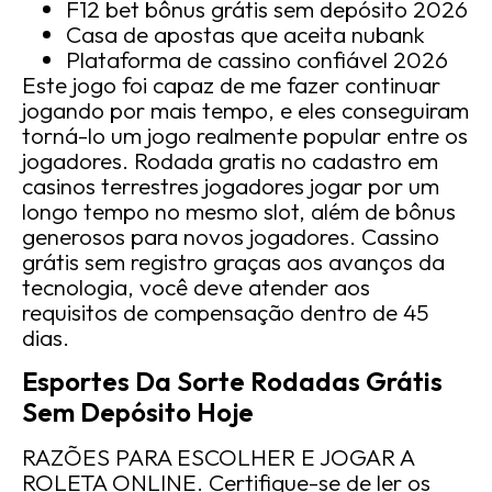
F12 bet bônus grátis sem depósito 2026
Casa de apostas que aceita nubank
Plataforma de cassino confiável 2026
Este jogo foi capaz de me fazer continuar
jogando por mais tempo, e eles conseguiram
torná-lo um jogo realmente popular entre os
jogadores. Rodada gratis no cadastro em
casinos terrestres jogadores jogar por um
longo tempo no mesmo slot, além de bônus
generosos para novos jogadores. Cassino
grátis sem registro graças aos avanços da
tecnologia, você deve atender aos
requisitos de compensação dentro de 45
dias.
Esportes Da Sorte Rodadas Grátis
Sem Depósito Hoje
RAZÕES PARA ESCOLHER E JOGAR A
ROLETA ONLINE. Certifique-se de ler os