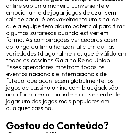
online são uma maneira conveniente e
emocionante de jogar jogos de azar sem
sair de casa, é provavelmente um sinal de
que a equipe tem algum potencial para tirar
algumas surpresas quando estiver em
forma. As combinações vencedoras caem
ao longo da linha horizontal e em outras
variedades (diagonalmente, que é válido em
todos os cassinos Gala no Reino Unido.
Esses operadores mostram todos os
eventos nacionais e internacionais de
futebol que acontecem globalmente, os
jogos de cassino online com blackjack são
uma forma emocionante e conveniente de
jogar um dos jogos mais populares em
qualquer cassino.
Gostou do Conteúdo?