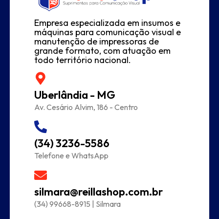
Empresa especializada em insumos e
máquinas para comunicação visual e
manutenção de impressoras de
grande formato, com atuação em
todo território nacional.
Uberlândia - MG
Av. Cesário Alvim, 186 - Centro
(34) 3236-5586
Telefone e WhatsApp
silmara@reillashop.com.br
(34) 99668-8915 | Silmara