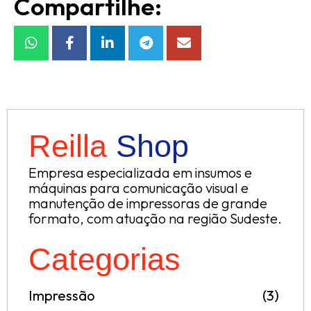
Compartilhe:
Reilla
Shop
Empresa especializada em insumos e
máquinas para comunicação visual e
manutenção de impressoras de grande
formato, com atuação na região Sudeste.
Categorias
Impressão
(3)