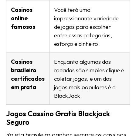
Casinos
Você terá uma
online
impressionante variedade
famosos
de jogos para escolher
entre essas categorias,
esforço e dinheiro.
Casinos
Enquanto algumas das
brasileiro
rodadas são simples clique e
certificados
coletar jogos, e um dos
em prata
jogos mais populares é o
BlackJack.
Jogos Cassino Gratis Blackjack
Seguro
Roleta brasileiro ganhar sempre os cassinos