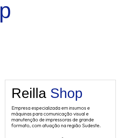
op
Reilla
Shop
Empresa especializada em insumos e
máquinas para comunicação visual e
manutenção de impressoras de grande
formato, com atuação na região Sudeste.