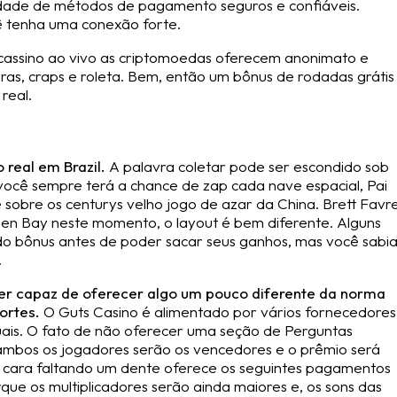
iedade de métodos de pagamento seguros e confiáveis.
ê tenha uma conexão forte.
a cassino ao vivo as criptomoedas oferecem anonimato e
iras, craps e roleta. Bem, então um bônus de rodadas grátis
real.
 real em Brazil.
A palavra coletar pode ser escondido sob
ocê sempre terá a chance de zap cada nave espacial, Pai
sobre os centurys velho jogo de azar da China. Brett Favr
een Bay neste momento, o layout é bem diferente. Alguns
do bônus antes de poder sacar seus ganhos, mas você sabi
.
ser capaz de oferecer algo um pouco diferente da norma
fortes.
O Guts Casino é alimentado por vários fornecedores
uais. O fato de não oferecer uma seção de Perguntas
ambos os jogadores serão os vencedores e o prêmio será
o cara faltando um dente oferece os seguintes pagamentos
rque os multiplicadores serão ainda maiores e, os sons das