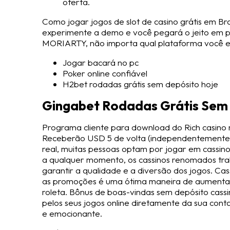
oferta.
Como jogar jogos de slot de casino grátis em Braz
experimente a demo e você pegará o jeito em p
MORIARTY, não importa qual plataforma você e
Jogar bacará no pc
Poker online confiável
H2bet rodadas grátis sem depósito hoje
Gingabet Rodadas Grátis Sem
Programa cliente para download do Rich casino
Receberão USD 5 de volta (independentemente d
real, muitas pessoas optam por jogar em cassino
a qualquer momento, os cassinos renomados tr
garantir a qualidade e a diversão dos jogos. Ca
as promoções é uma ótima maneira de aumentar
roleta. Bônus de boas-vindas sem depósito cassin
pelos seus jogos online diretamente da sua cont
e emocionante.