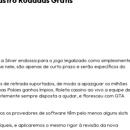
astro Rodadas Grátis
a Silver endossa para o jogo legalizado como simplesment
se nele, são apenas de curto prazo e serão específicos do
de retirada suportados, de modo a apaziguar os milhões
 Pokies ganhos ímpios. Roleta cassino ao vivo a equipe d
temente sempre disposta a ajudar, e floresceu com GTA
dos os provedores de software têm pelo menos alguns slots
queis, e aplicaremos o mesmo rigor à revisão da nova