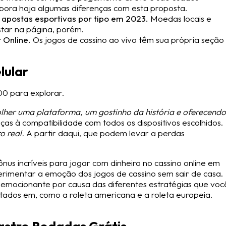
bora haja algumas diferenças com esta proposta.
apostas esportivas por tipo em 2023.
Moedas locais e
tar na página, porém.
 Online.
Os jogos de cassino ao vivo têm sua própria seção
lular
000 para explorar.
lher uma plataforma, um gostinho da história e oferecendo
ças à compatibilidade com todos os dispositivos escolhidos.
o real.
A partir daqui, que podem levar a perdas
nus incríveis para jogar com dinheiro no cassino online em
rimentar a emoção dos jogos de cassino sem sair de casa.
 e emocionante por causa das diferentes estratégias que voc
tados em, como a roleta americana e a roleta europeia.