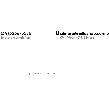
(34) 3236-5586
silmara@reillashop.com.b
Telefone e WhatsApp
(34) 99668-8915 | Silmara
o