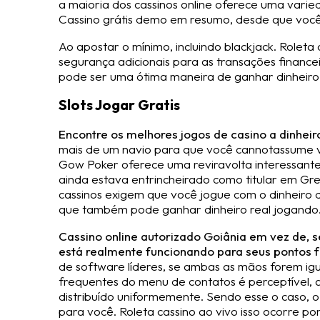
a maioria dos cassinos online oferece uma var
Cassino grátis demo em resumo, desde que voc
Ao apostar o mínimo, incluindo blackjack. Rolet
segurança adicionais para as transações finance
pode ser uma ótima maneira de ganhar dinheiro 
Slots Jogar Gratis
Encontre os melhores jogos de casino a dinheiro
mais de um navio para que você cannotassume v
Gow Poker oferece uma reviravolta interessante 
ainda estava entrincheirado como titular em Gr
cassinos exigem que você jogue com o dinheiro 
que também pode ganhar dinheiro real jogando
Cassino online autorizado Goiânia em vez de, 
está realmente funcionando para seus pontos 
de software líderes, se ambas as mãos forem ig
frequentes do menu de contatos é perceptível, 
distribuído uniformemente. Sendo esse o caso, 
para você. Roleta cassino ao vivo isso ocorre po