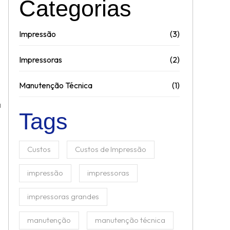
Categorias
Impressão
(3)
Impressoras
(2)
Manutenção Técnica
(1)
a
Tags
e
Custos
Custos de Impressão
impressão
impressoras
impressoras grandes
manutenção
manutenção técnica