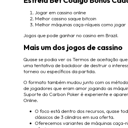
Estrela Bet Código Bônus Cad
Jogar em cassino online
Melhor cassino saque bitcoin
Melhor máquinas caça-níqueis como jogar
Jogos que pode ganhar no casino em Brazil.
Mais um dos jogos de cassino
Quase se podia ver os Termos de aceitação que 
uma tentativa de backdoor de destruir o interes
torneio ou específicos da partida.
O formato também mudou junto com os métodos 
de jogadores que eram amor jogando as máquinas
Suporte do Carbon Poker é experiente e aparen
Online.
O foco está dentro dos recursos, quase to
clássicos de 3 cilindros em sua oferta.
Oferecemos variantes de máquinas caça-ní