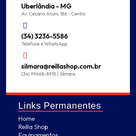
Uberlândia - MG
Av. Cesário Alvim, 186 - Centro
(34) 3236-5586
Telefone e WhatsApp
silmara@reillashop.com.br
(34) 99668-8915 | Silmara
Links Permanentes
Home
Reilla Shop
Equipamentos