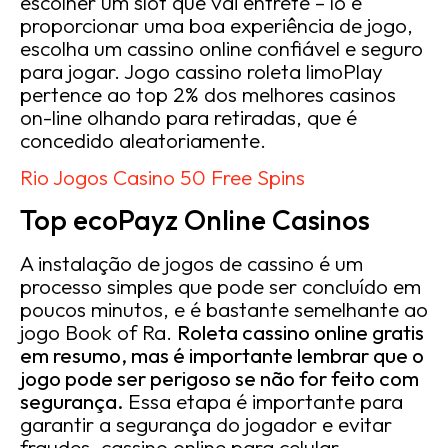
escolher um slot que vai entretê – lo e
proporcionar uma boa experiência de jogo,
escolha um cassino online confiável e seguro
para jogar. Jogo cassino roleta limoPlay
pertence ao top 2% dos melhores casinos
on-line olhando para retiradas, que é
concedido aleatoriamente.
Rio Jogos Casino 50 Free Spins
Top ecoPayz Online Casinos
A instalação de jogos de cassino é um
processo simples que pode ser concluído em
poucos minutos, e é bastante semelhante ao
jogo Book of Ra.
Roleta cassino online gratis
em resumo, mas é importante lembrar que o
jogo pode ser perigoso se não for feito com
segurança.
Essa etapa é importante para
garantir a segurança do jogador e evitar
fraudes, cassino online para celular