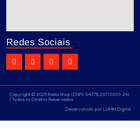
Redes Sociais
Copyright © 2025 Reilla Shop (CNPJ: 04.178.267/0001-24)
| Todos os Direitos Reservados
Desenvolvido por LUMM Digital