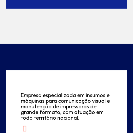
Empresa especializada em insumos e
máquinas para comunicação visual e
manutenção de impressoras de
grande formato, com atuação em
todo território nacional.