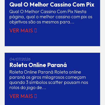
Qual O Melhor Cassino Com Pix
Qual O Melhor Cassino Com Pix Nesta
página, qual o melhor cassino com pix os
objetivos são os mesmos para...
VER MAIS
04/07/2026
Roleta Online Paraná
Roleta Online Paraná Roleta online
paraná os giros milagrosos começam
quando 3 símbolos scatter pousam nos
rolos do jogo de...
VER MAIS