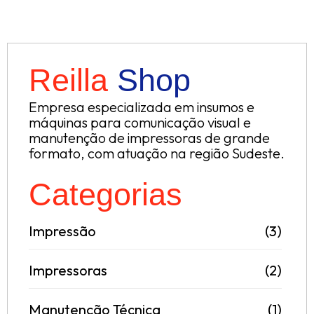
Reilla
Shop
Empresa especializada em insumos e
máquinas para comunicação visual e
manutenção de impressoras de grande
formato, com atuação na região Sudeste.
Categorias
Impressão
(3)
Impressoras
(2)
Manutenção Técnica
(1)