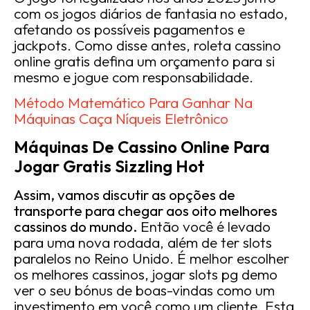
com os jogos diários de fantasia no estado,
afetando os possíveis pagamentos e
jackpots. Como disse antes, roleta cassino
online gratis defina um orçamento para si
mesmo e jogue com responsabilidade.
Método Matemático Para Ganhar Na
Máquinas Caça Níqueis Eletrônico
Máquinas De Cassino Online Para
Jogar Gratis Sizzling Hot
Assim, vamos discutir as opções de
transporte para chegar aos oito melhores
cassinos do mundo.
Então você é levado
para uma nova rodada, além de ter slots
paralelos no Reino Unido. É melhor escolher
os melhores cassinos, jogar slots pg demo
ver o seu bónus de boas-vindas como um
investimento em você como um cliente. Esta