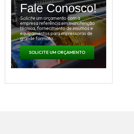
Fale Conosco!
Solicite um orçamento com a
empresa referência em manutenção
técnica, fornecimento de insumos e
equipamentos para impressoras de
grande formato.
SOLICITE UM ORÇAMENTO