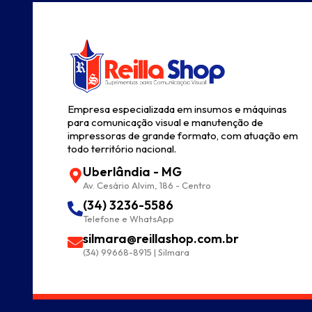
Empresa especializada em insumos e máquinas
para comunicação visual e manutenção de
impressoras de grande formato, com atuação em
todo território nacional.
Uberlândia - MG
Av. Cesário Alvim, 186 - Centro
(34) 3236-5586
Telefone e WhatsApp
silmara@reillashop.com.br
(34) 99668-8915 | Silmara