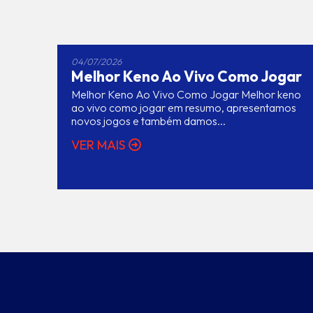
04/07/2026
Melhor Keno Ao Vivo Como Jogar
Melhor Keno Ao Vivo Como Jogar Melhor keno
ao vivo como jogar em resumo, apresentamos
novos jogos e também damos...
VER MAIS