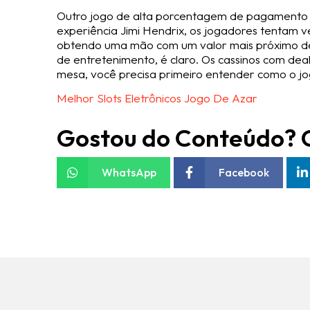
Outro jogo de alta porcentagem de pagamento
experiência Jimi Hendrix, os jogadores tentam v
obtendo uma mão com um valor mais próximo de 
de entretenimento, é claro. Os cassinos com de
mesa, você precisa primeiro entender como o jo
Melhor Slots Eletrônicos Jogo De Azar
Gostou do Conteúdo? 
WhatsApp
Facebook