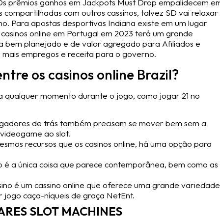
? Os prêmios ganhos em Jackpots Must Drop empalidecem e
compartilhadas com outros cassinos, talvez SD vai relaxar
ano. Para apostas desportivas Indiana existe em um lugar
os casinos online em Portugal em 2023 terá um grande
a bem planejado e de valor agregado para Afiliados e
do mais empregos e receita para o governo.
ntre os casinos online Brazil?
a qualquer momento durante o jogo, como jogar 21 no
 jogadores de trás também precisam se mover bem sem a
videogame ao slot.
mesmos recursos que os casinos online, há uma opção para
ão é a única coisa que parece contemporânea, bem como as
asino é um cassino online que oferece uma grande variedade
ar jogo caça-níqueis de graça NetEnt.
ARES SLOT MACHINES