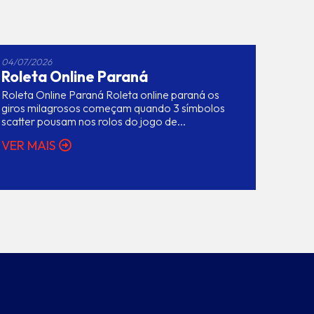
04/07/2026
Roleta Online Paraná
Roleta Online Paraná Roleta online paraná os
giros milagrosos começam quando 3 símbolos
scatter pousam nos rolos do jogo de...
VER MAIS