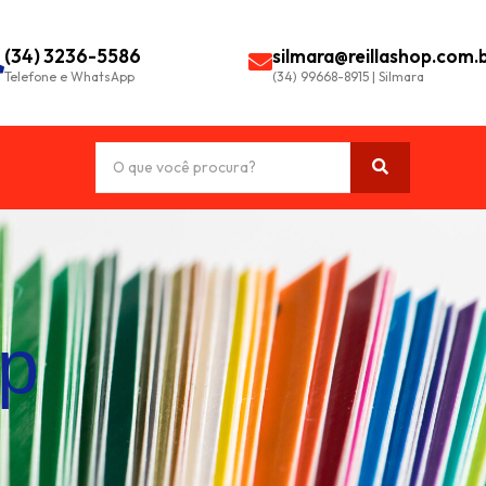
(34) 3236-5586
silmara@reillashop.com.
Telefone e WhatsApp
(34) 99668-8915 | Silmara
op