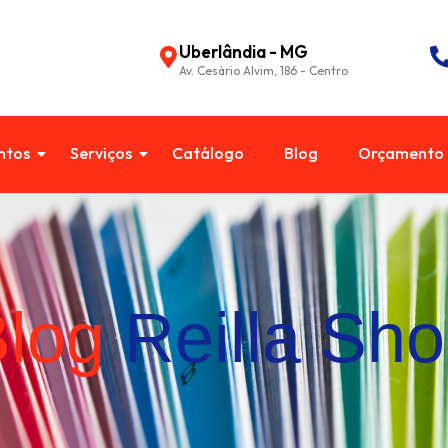
Uberlândia - MG
Av. Cesário Alvim, 186 - Centro
ntos
Serviços
Catálogo
Blog
Orçamento
Blog
Reilla Sh