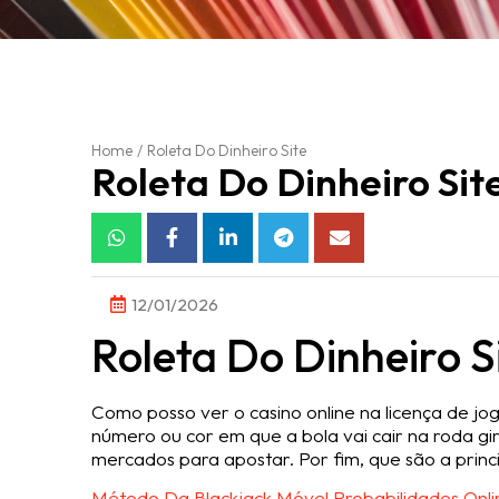
Home
/
Roleta Do Dinheiro Site
Roleta Do Dinheiro Sit
12/01/2026
Roleta Do Dinheiro S
Como posso ver o casino online na licença de jo
número ou cor em que a bola vai cair na roda g
mercados para apostar.
Por fim, que são a princ
Método Da Blackjack Móvel Probabilidades Onli