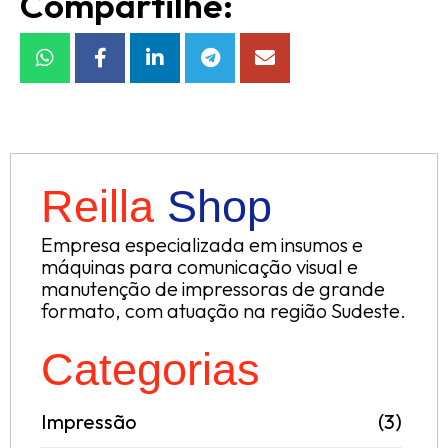
Compartilhe:
Reilla
Shop
Empresa especializada em insumos e
máquinas para comunicação visual e
manutenção de impressoras de grande
formato, com atuação na região Sudeste.
Categorias
Impressão
(3)