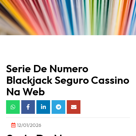
Serie De Numero
Blackjack Seguro Cassino
Na Web
12/01/2026