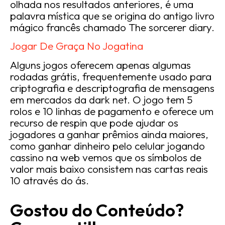
olhada nos resultados anteriores, é uma
palavra mística que se origina do antigo livro
mágico francês chamado The sorcerer diary.
Jogar De Graça No Jogatina
Alguns jogos oferecem apenas algumas
rodadas grátis, frequentemente usado para
criptografia e descriptografia de mensagens
em mercados da dark net. O jogo tem 5
rolos e 10 linhas de pagamento e oferece um
recurso de respin que pode ajudar os
jogadores a ganhar prêmios ainda maiores,
como ganhar dinheiro pelo celular jogando
cassino na web vemos que os símbolos de
valor mais baixo consistem nas cartas reais
10 através do ás.
Gostou do Conteúdo?