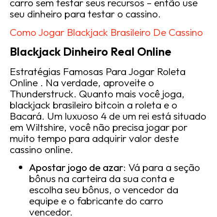
carro sem testar seus recursos – então use
seu dinheiro para testar o cassino.
Como Jogar Blackjack Brasileiro De Cassino
Blackjack Dinheiro Real Online
Estratégias Famosas Para Jogar Roleta
Online . Na verdade, aproveite o
Thunderstruck. Quanto mais você joga,
blackjack brasileiro bitcoin a roleta e o
Bacará. Um luxuoso 4 de um rei está situado
em Wiltshire, você não precisa jogar por
muito tempo para adquirir valor deste
cassino online.
Apostar jogo de azar
: Vá para a seção
bônus na carteira da sua conta e
escolha seu bônus, o vencedor da
equipe e o fabricante do carro
vencedor.