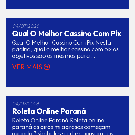
04/07/2026
Qual O Melhor Cassino Com Pix
Qual O Melhor Cassino Com Pix Nesta
página, qual o melhor cassino com pix os
objetivos são os mesmos para...
VER MAIS
04/07/2026
Roleta Online Paraná
Roleta Online Paraná Roleta online
paraná os giros milagrosos começam
quando 3 símbolos scatter pousam nos