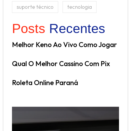
suporte técnico
tecnologia
Posts
Recentes
Melhor Keno Ao Vivo Como Jogar
Qual O Melhor Cassino Com Pix
Roleta Online Paraná