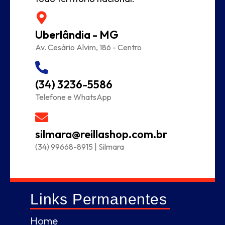
Uberlândia - MG
Av. Cesário Alvim, 186 - Centro
(34) 3236-5586
Telefone e WhatsApp
silmara@reillashop.com.br
(34) 99668-8915 | Silmara
Links Permanentes
Home