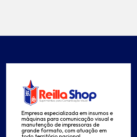
Empresa especializada em insumos e
máquinas para comunicação visual e
manutenção de impressoras de
grande formato, com atuação em
todo território nacional.