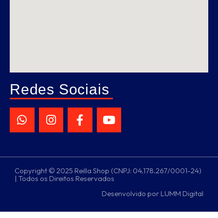
Redes Sociais
Copyright © 2025 Reilla Shop (CNPJ: 04.178.267/0001-24)
| Todos os Direitos Reservados
Desenvolvido por LUMM Digital