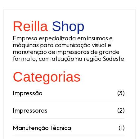
Reilla
Shop
Empresa especializada em insumos e
máquinas para comunicação visual e
manutenção de impressoras de grande
formato, com atuação na região Sudeste.
Categorias
Impressão
(3)
Impressoras
(2)
Manutenção Técnica
(1)