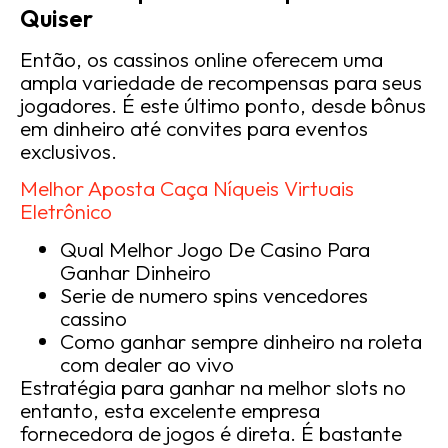
Quiser
Então, os cassinos online oferecem uma
ampla variedade de recompensas para seus
jogadores. É este último ponto, desde bônus
em dinheiro até convites para eventos
exclusivos.
Melhor Aposta Caça Níqueis Virtuais
Eletrônico
Qual Melhor Jogo De Casino Para
Ganhar Dinheiro
Serie de numero spins vencedores
cassino
Como ganhar sempre dinheiro na roleta
com dealer ao vivo
Estratégia para ganhar na melhor slots no
entanto, esta excelente empresa
fornecedora de jogos é direta. É bastante