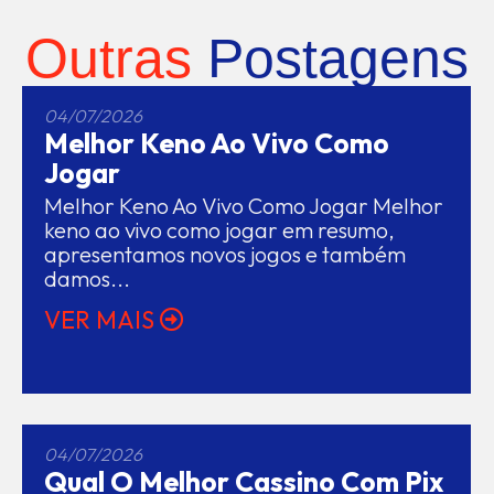
Outras
Postagens
04/07/2026
Melhor Keno Ao Vivo Como
Jogar
Melhor Keno Ao Vivo Como Jogar Melhor
keno ao vivo como jogar em resumo,
apresentamos novos jogos e também
damos...
VER MAIS
04/07/2026
Qual O Melhor Cassino Com Pix