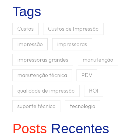
Tags
Custos
Custos de Impressão
impressão
impressoras
impressoras grandes
manutenção
manutenção técnica
PDV
qualidade de impressão
ROI
suporte técnico
tecnologia
Posts
Recentes