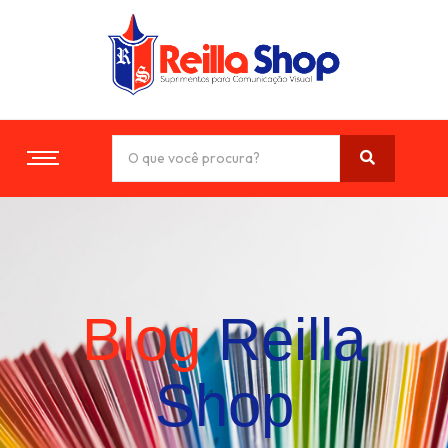
Blog
Reilla
Shop