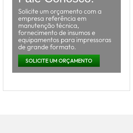
Solicite um orçamento com a
empresa referência em
manutenção técnica,
fornecimento de insumos e
equipamentos para impressoras
de grande formato.
SOLICITE UM ORÇAMENTO