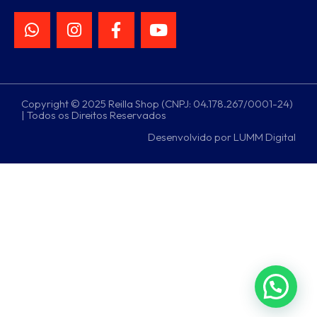
Copyright © 2025 Reilla Shop (CNPJ: 04.178.267/0001-24)
| Todos os Direitos Reservados
Desenvolvido por LUMM Digital
💬 Precisa de ajuda?