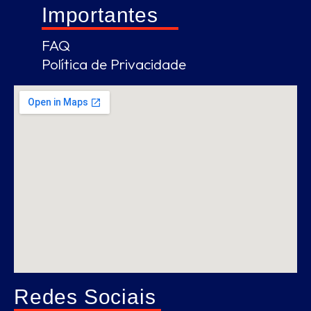
Importantes
FAQ
Política de Privacidade
Redes Sociais