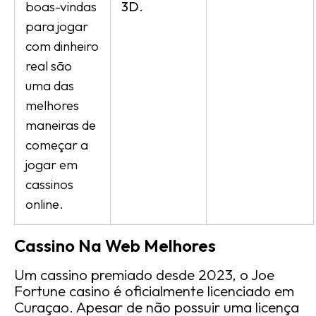
boas-vindas
3D.
para jogar
com dinheiro
real são
uma das
melhores
maneiras de
começar a
jogar em
cassinos
online.
Cassino Na Web Melhores
Um cassino premiado desde 2023, o Joe
Fortune casino é oficialmente licenciado em
Curaçao. Apesar de não possuir uma licença