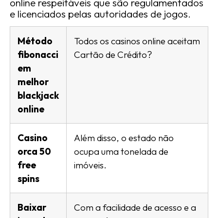
online respeitáveis que são regulamentados
e licenciados pelas autoridades de jogos.
Método
Todos os casinos online aceitam
fibonacci
Cartão de Crédito?
em
melhor
blackjack
online
Casino
Além disso, o estado não
orca 50
ocupa uma tonelada de
free
imóveis.
spins
Baixar
Com a facilidade de acesso e a