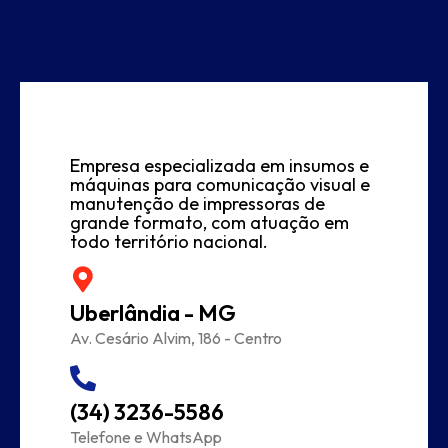
Empresa especializada em insumos e
máquinas para comunicação visual e
manutenção de impressoras de
grande formato, com atuação em
todo território nacional.
Uberlândia - MG
Av. Cesário Alvim, 186 - Centro
(34) 3236-5586
Telefone e WhatsApp