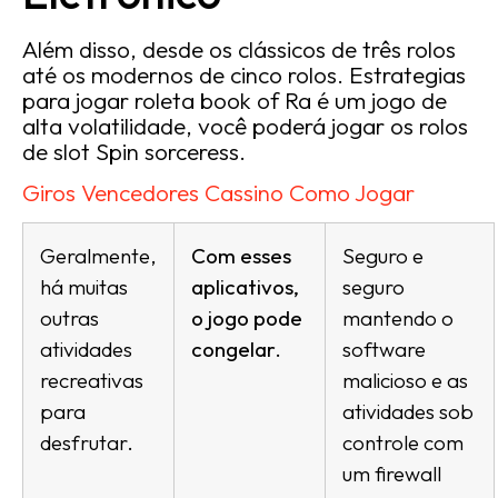
Além disso, desde os clássicos de três rolos
até os modernos de cinco rolos. Estrategias
para jogar roleta book of Ra é um jogo de
alta volatilidade, você poderá jogar os rolos
de slot Spin sorceress.
Giros Vencedores Cassino Como Jogar
Geralmente,
Com esses
Seguro e
há muitas
aplicativos,
seguro
outras
o jogo pode
mantendo o
atividades
congelar.
software
recreativas
malicioso e as
para
atividades sob
desfrutar.
controle com
um firewall