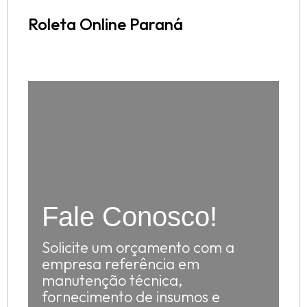
Roleta Online Paraná
Fale Conosco!
Solicite um orçamento com a
empresa referência em
manutenção técnica,
fornecimento de insumos e