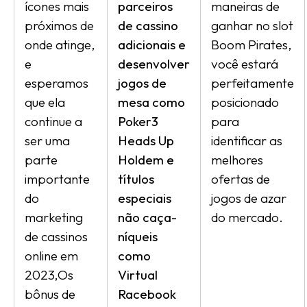
ícones mais
parceiros
maneiras de
próximos de
de cassino
ganhar no slot
onde atinge,
adicionais e
Boom Pirates,
e
desenvolver
você estará
esperamos
jogos de
perfeitamente
que ela
mesa como
posicionado
continue a
Poker3
para
ser uma
Heads Up
identificar as
parte
Holdem e
melhores
importante
títulos
ofertas de
do
especiais
jogos de azar
marketing
não caça-
do mercado.
de cassinos
níqueis
online em
como
2023,Os
Virtual
bônus de
Racebook