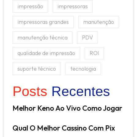
impressão
impressoras
impressoras grandes
manutenção
manutenção técnica
PDV
qualidade de impressão
ROI
suporte técnico
tecnologia
Posts
Recentes
Melhor Keno Ao Vivo Como Jogar
Qual O Melhor Cassino Com Pix