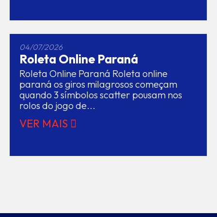
04/07/2026
Roleta Online Paraná
Roleta Online Paraná Roleta online
paraná os giros milagrosos começam
quando 3 símbolos scatter pousam nos
rolos do jogo de...
VER MAIS