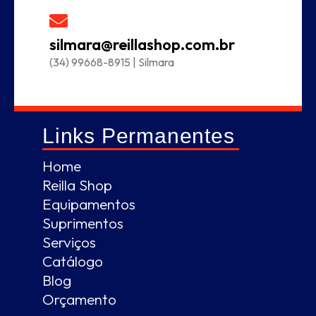
silmara@reillashop.com.br
(34) 99668-8915 | Silmara
Links Permanentes
Home
Reilla Shop
Equipamentos
Suprimentos
Serviços
Catálogo
Blog
Orçamento