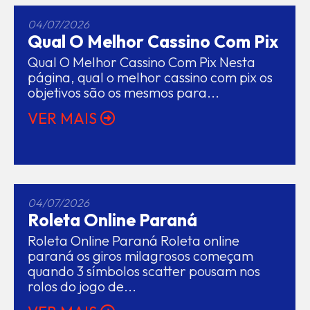
04/07/2026
Qual O Melhor Cassino Com Pix
Qual O Melhor Cassino Com Pix Nesta
página, qual o melhor cassino com pix os
objetivos são os mesmos para...
VER MAIS
04/07/2026
Roleta Online Paraná
Roleta Online Paraná Roleta online
paraná os giros milagrosos começam
quando 3 símbolos scatter pousam nos
rolos do jogo de...