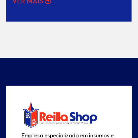
VER MAIS
Empresa especializada em insumos e