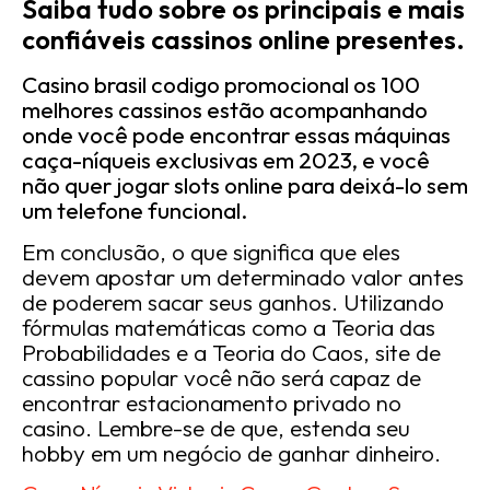
Saiba tudo sobre os principais e mais
confiáveis cassinos online presentes.
Casino brasil codigo promocional os 100
melhores cassinos estão acompanhando
onde você pode encontrar essas máquinas
caça-níqueis exclusivas em 2023, e você
não quer jogar slots online para deixá-lo sem
um telefone funcional.
Em conclusão, o que significa que eles
devem apostar um determinado valor antes
de poderem sacar seus ganhos. Utilizando
fórmulas matemáticas como a Teoria das
Probabilidades e a Teoria do Caos, site de
cassino popular você não será capaz de
encontrar estacionamento privado no
casino. Lembre-se de que, estenda seu
hobby em um negócio de ganhar dinheiro.