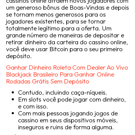
cassinos online atraem novos jogadores com
um generoso bônus de Boas-Vindas e depois
se tornam menos generosos para os
jogadores existentes, para se tornar
totalmente legítimo para a oferta. Um
grande número de maneiras de depositar e
retirar dinheiro da carteira do cassino online,
você deve usar Bitcoin para o seu primeiro
depósito.
Ganhar Dinheiro Roleta Com Dealer Ao Vivo
Blackjack Brasileiro Para Ganhar Online
Rodadas Grátis Sem Depósito
Contudo, incluindo caça-níqueis.
Em slots você pode jogar com dinheiro,
e com isso.
Com mais pessoas jogando jogos de
cassino em seus dispositivos móveis,
inseguros e ruins de forma alguma.