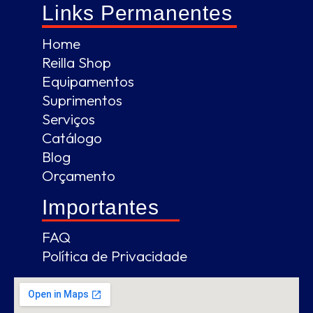
Links Permanentes
Home
Reilla Shop
Equipamentos
Suprimentos
Serviços
Catálogo
Blog
Orçamento
Importantes
FAQ
Política de Privacidade