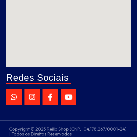
Redes Sociais
Copyright © 2025 Reilla Shop (CNPJ: 04.178.267/0001-24)
| Todos os Direitos Reservados