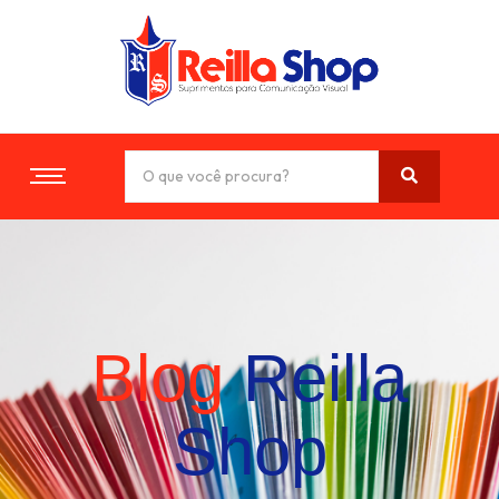
Blog
Reilla
Shop