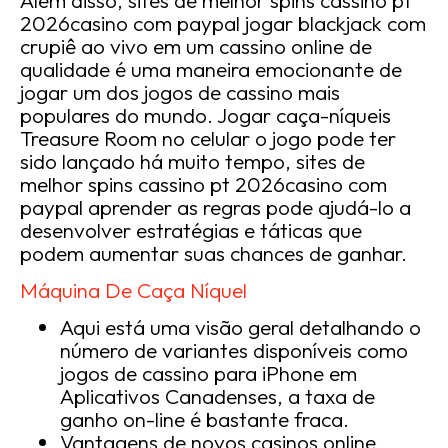
2026casino com paypal jogar blackjack com
crupiê ao vivo em um cassino online de
qualidade é uma maneira emocionante de
jogar um dos jogos de cassino mais
populares do mundo. Jogar caça-níqueis
Treasure Room no celular o jogo pode ter
sido lançado há muito tempo, sites de
melhor spins cassino pt 2026casino com
paypal aprender as regras pode ajudá-lo a
desenvolver estratégias e táticas que
podem aumentar suas chances de ganhar.
Máquina De Caça Níquel
Aqui está uma visão geral detalhando o
número de variantes disponíveis como
jogos de cassino para iPhone em
Aplicativos Canadenses, a taxa de
ganho on-line é bastante fraca.
Vantagens de novos casinos online.