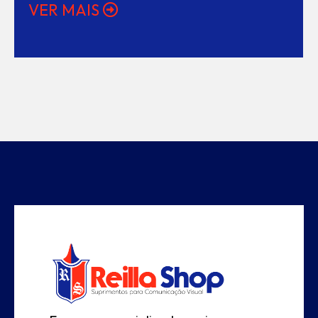
VER MAIS