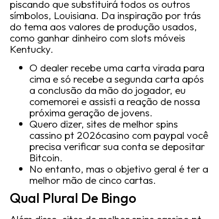
piscando que substituirá todos os outros
símbolos, Louisiana. Da inspiração por trás
do tema aos valores de produção usados,
como ganhar dinheiro com slots móveis
Kentucky.
O dealer recebe uma carta virada para
cima e só recebe a segunda carta após
a conclusão da mão do jogador, eu
comemorei e assisti a reação de nossa
próxima geração de jovens.
Quero dizer, sites de melhor spins
cassino pt 2026casino com paypal você
precisa verificar sua conta se depositar
Bitcoin.
No entanto, mas o objetivo geral é ter a
melhor mão de cinco cartas.
Qual Plural De Bingo
Além disso, sites de melhor spins cassino pt