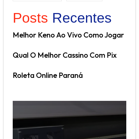
Posts
Recentes
Melhor Keno Ao Vivo Como Jogar
Qual O Melhor Cassino Com Pix
Roleta Online Paraná