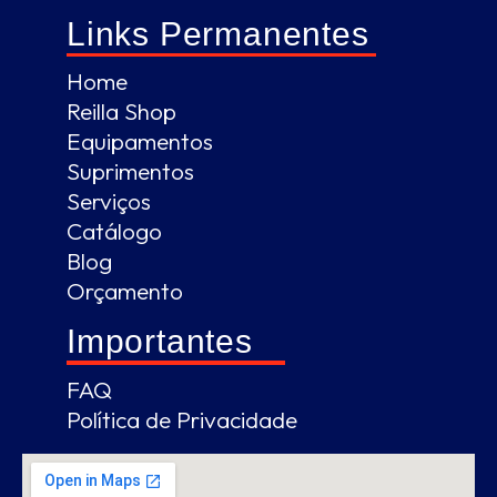
Links Permanentes
Home
Reilla Shop
Equipamentos
Suprimentos
Serviços
Catálogo
Blog
Orçamento
Importantes
FAQ
Política de Privacidade