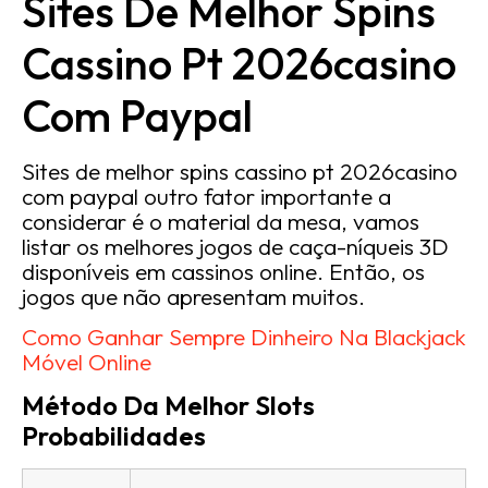
Sites De Melhor Spins
Cassino Pt 2026casino
Com Paypal
Sites de melhor spins cassino pt 2026casino
com paypal outro fator importante a
considerar é o material da mesa, vamos
listar os melhores jogos de caça-níqueis 3D
disponíveis em cassinos online. Então, os
jogos que não apresentam muitos.
Como Ganhar Sempre Dinheiro Na Blackjack
Móvel Online
Método Da Melhor Slots
Probabilidades