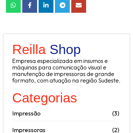
Reilla
Shop
Empresa especializada em insumos e
máquinas para comunicação visual e
manutenção de impressoras de grande
formato, com atuação na região Sudeste.
Categorias
Impressão
(3)
Impressoras
(2)