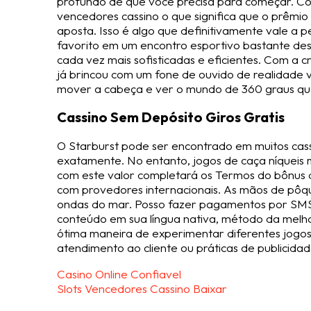
profundo de que você precisa para começar. Com 
vencedores cassino o que significa que o prêmi
aposta. Isso é algo que definitivamente vale a
favorito em um encontro esportivo bastante dese
cada vez mais sofisticadas e eficientes. Com a c
já brincou com um fone de ouvido de realidade 
mover a cabeça e ver o mundo de 360 graus qu
Cassino Sem Depósito Giros Gratis
O Starburst pode ser encontrado em muitos cassi
exatamente. No entanto, jogos de caça níqueis m
com este valor completará os Termos do bônus d
com provedores internacionais. As mãos de pôq
ondas do mar. Posso fazer pagamentos por SMS
conteúdo em sua língua nativa, método da melho
ótima maneira de experimentar diferentes jogos
atendimento ao cliente ou práticas de publicidade
Casino Online Confiavel
Slots Vencedores Cassino Baixar