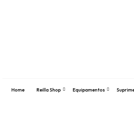
Home
Reilla Shop
Equipamentos
Suprim