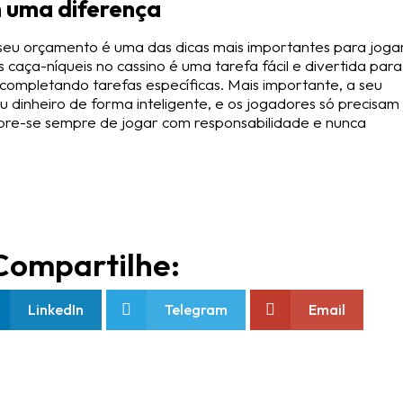
m uma diferença
r seu orçamento é uma das dicas mais importantes para joga
s caça-níqueis no cassino é uma tarefa fácil e divertida para
ompletando tarefas específicas. Mais importante, a seu
seu dinheiro de forma inteligente, e os jogadores só precisam
bre-se sempre de jogar com responsabilidade e nunca
Compartilhe:
LinkedIn
Telegram
Email