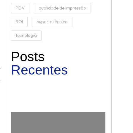
PDV
qualidade de impressão
ROI
suporte técnico
tecnologia
Posts
Recentes
r
s
Melhor Keno Ao Vivo Como Jogar
Qual O Melhor Cassino Com Pix
Roleta Online Paraná