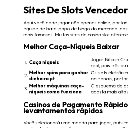
Sites De Slots Vencedo
Aqui você pode jogar não apenas online, portant
equipe de bate-papo de bingo do mercado, possív
mais famosos. Muitos sites de casino slot ofere
Melhor Caça-Níqueis Baixar
Jogar Bitcoin Cr
1.
Caça níqueis
real, pois três o
Melhor spins para ganhar
Os slots eletrôn
2.
dinheiro pt
adicionais, porta
Melhor máquinas caça-
O esquema de pag
3.
níqueis como funciona
aposta mais alta
Casinos de Pagamento Rápido 
levantamentos rápidos
Você selecionará uma moeda para jogar, publi