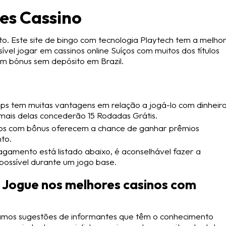
res Cassino
o. Este site de bingo com tecnologia Playtech tem a melho
el jogar em cassinos online Suíços com muitos dos títulos
cem bónus sem depósito em Brazil.
aps tem muitas vantagens em relação a jogá-lo com dinheir
u mais delas concederão 15 Rodadas Grátis.
icos com bônus oferecem a chance de ganhar prêmios
nto.
amento está listado abaixo, é aconselhável fazer a
 possível durante um jogo base.
Jogue nos melhores casinos com
camos sugestões de informantes que têm o conhecimento