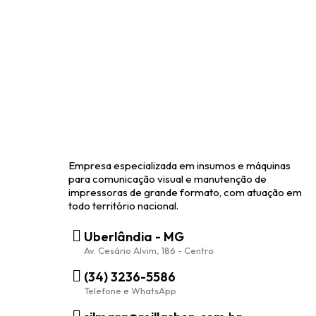
Empresa especializada em insumos e máquinas
para comunicação visual e manutenção de
impressoras de grande formato, com atuação em
todo território nacional.
Uberlândia - MG
Av. Cesário Alvim, 186 - Centro
(34) 3236-5586
Telefone e WhatsApp