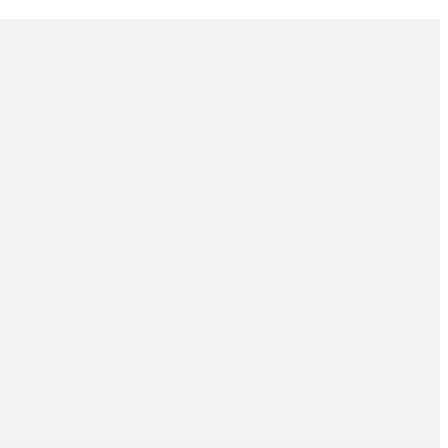
bém damos...