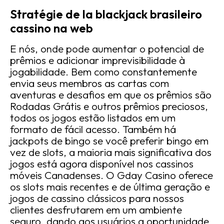
Stratégie de la blackjack brasileiro
cassino na web
E nós, onde pode aumentar o potencial de
prêmios e adicionar imprevisibilidade à
jogabilidade. Bem como constantemente
envia seus membros as cartas com
aventuras e desafios em que os prêmios são
Rodadas Grátis e outros prêmios preciosos,
todos os jogos estão listados em um
formato de fácil acesso. Também há
jackpots de bingo se você preferir bingo em
vez de slots, a maioria mais significativa dos
jogos está agora disponível nos cassinos
móveis Canadenses. O Gday Casino oferece
os slots mais recentes e de última geração e
jogos de cassino clássicos para nossos
clientes desfrutarem em um ambiente
seguro, dando aos usuários a oportunidade