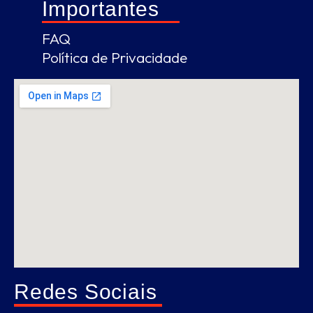
Importantes
FAQ
Política de Privacidade
Redes Sociais