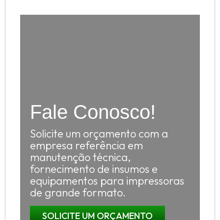
Fale Conosco!
Solicite um orçamento com a
empresa referência em
manutenção técnica,
fornecimento de insumos e
equipamentos para impressoras
de grande formato.
SOLICITE UM ORÇAMENTO