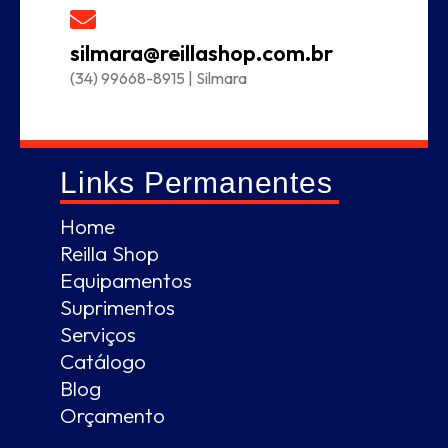
silmara@reillashop.com.br
(34) 99668-8915 | Silmara
Links Permanentes
Home
Reilla Shop
Equipamentos
Suprimentos
Serviços
Catálogo
Blog
Orçamento