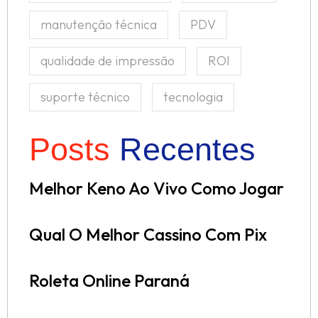
manutenção técnica
PDV
qualidade de impressão
ROI
suporte técnico
tecnologia
Posts
Recentes
Melhor Keno Ao Vivo Como Jogar
Qual O Melhor Cassino Com Pix
Roleta Online Paraná