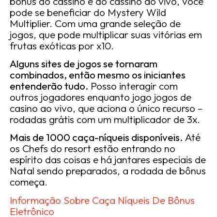
bônus do cassino e do cassino ao vivo, você
pode se beneficiar do Mystery Wild
Multiplier. Com uma grande seleção de
jogos, que pode multiplicar suas vitórias em
frutas exóticas por x10.
Alguns sites de jogos se tornaram
combinados, então mesmo os iniciantes
entenderão tudo.
Posso interagir com
outros jogadores enquanto jogo jogos de
casino ao vivo, que aciona o único recurso –
rodadas grátis com um multiplicador de 3x.
Mais de 1000 caça-níqueis disponíveis.
Até
os Chefs do resort estão entrando no
espírito das coisas e há jantares especiais de
Natal sendo preparados, a rodada de bônus
começa.
Informação Sobre Caça Níqueis De Bônus
Eletrônico