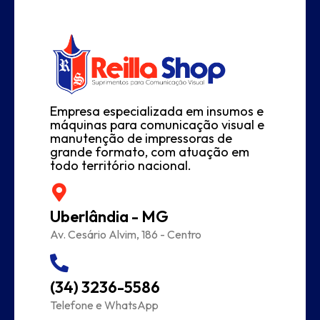
Empresa especializada em insumos e
máquinas para comunicação visual e
manutenção de impressoras de
grande formato, com atuação em
todo território nacional.
Uberlândia - MG
Av. Cesário Alvim, 186 - Centro
(34) 3236-5586
Telefone e WhatsApp