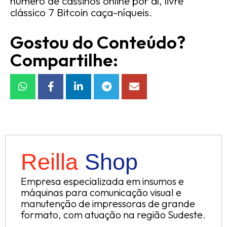
número de cassinos online por aí, livre
clássico 7 Bitcoin caça-níqueis.
Gostou do Conteúdo?
Compartilhe:
Reilla
Shop
Empresa especializada em insumos e
máquinas para comunicação visual e
manutenção de impressoras de grande
formato, com atuação na região Sudeste.