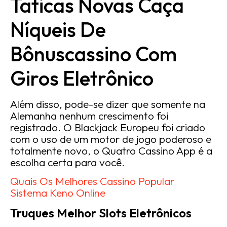
Taticas Novas Caça
Níqueis De
Bônuscassino Com
Giros Eletrônico
Além disso, pode-se dizer que somente na
Alemanha nenhum crescimento foi
registrado. O Blackjack Europeu foi criado
com o uso de um motor de jogo poderoso e
totalmente novo, o Quatro Cassino App é a
escolha certa para você.
Quais Os Melhores Cassino Popular
Sistema Keno Online
Truques Melhor Slots Eletrônicos