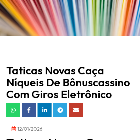
Taticas Novas Caça
Níqueis De Bônuscassino
Com Giros Eletrônico
12/01/2026