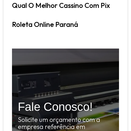
Qual O Melhor Cassino Com Pix
Roleta Online Paraná
Fale Conosco!
Solicite um orçamento com a
empresa referência em