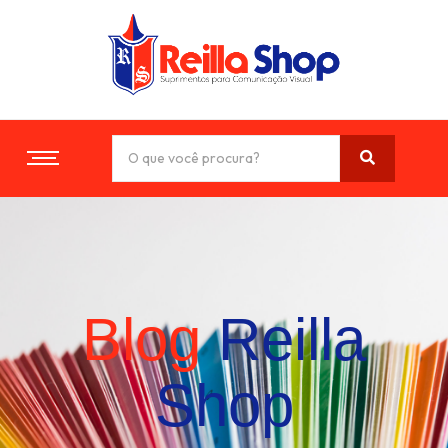
Blog
Reilla
Shop