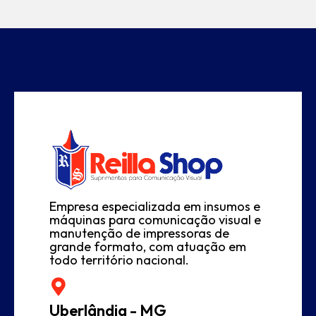
Empresa especializada em insumos e
máquinas para comunicação visual e
manutenção de impressoras de
grande formato, com atuação em
todo território nacional.
Uberlândia - MG