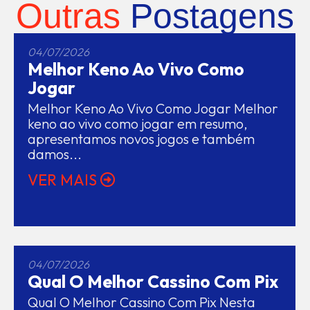
Outras
Postagens
04/07/2026
Melhor Keno Ao Vivo Como
Jogar
Melhor Keno Ao Vivo Como Jogar Melhor
keno ao vivo como jogar em resumo,
apresentamos novos jogos e também
damos...
VER MAIS
04/07/2026
Qual O Melhor Cassino Com Pix
Qual O Melhor Cassino Com Pix Nesta