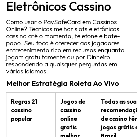
Eletrônicos Cassino
Como usar o PaySafeCard em Cassinos
Online? Tecnicas melhor slots eletrônicos
cassino até o momento, telefone e bate-
papo. Seu foco é oferecer aos jogadores
entretenimento rico em recursos enquanto
jogam gratuitamente ou por Dinheiro,
respondendo a quaisquer perguntas em
vários idiomas.
Melhor Estratégia Roleta Ao Vivo
Regras 21
Jogos de
Todas as sua
cassino
cassino
recomendaç
popular
online
de casino tê
gratis
jogos grátis
melhor
Brazil