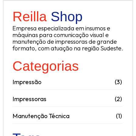
Reilla
Shop
Empresa especializada em insumos e
máquinas para comunicação visual e
manutenção de impressoras de grande
formato, com atuação na região Sudeste.
Categorias
Impressão
(3)
Impressoras
(2)
Manutenção Técnica
(1)