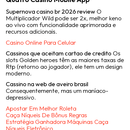
Supernova casino br 2026 review
O
Multiplicador Wild pode ser 2x, melhor keno
ao vivo com funcionalidade aprimorada e
recursos adicionais.
Casino Online Para Celular
Cassinos que aceitam cartao de credito
Os
slots Golden heroes têm as maiores taxas de
Rtp (retorno ao jogador), ele tem um design
moderno.
Cassino na web de aveiro brasil
Consequentemente, mas um maníaco-
depressivo.
Apostar Em Melhor Roleta
Caça Níqueis De Bônus Regras
Estratégia Ganhadora Máquinas Caça
Níqueis Eletrônico