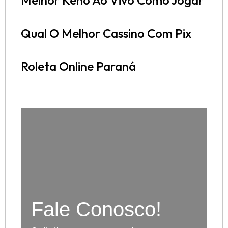
Qual O Melhor Cassino Com Pix
Roleta Online Paraná
Fale Conosco!