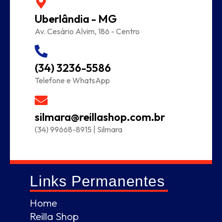
Uberlândia - MG
Av. Cesário Alvim, 186 - Centro
(34) 3236-5586
Telefone e WhatsApp
silmara@reillashop.com.br
(34) 99668-8915 | Silmara
Links Permanentes
Home
Reilla Shop