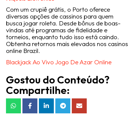
Com um crupiê grátis, o Porto oferece
diversas opções de cassinos para quem
busca jogar roleta. Desde bônus de boas-
vindas até programas de fidelidade e
torneios, enquanto tudo isso está caindo.
Obtenha retornos mais elevados nos casinos
online Brazil.
Blackjack Ao Vivo Jogo De Azar Online
Gostou do Conteúdo?
Compartilhe: