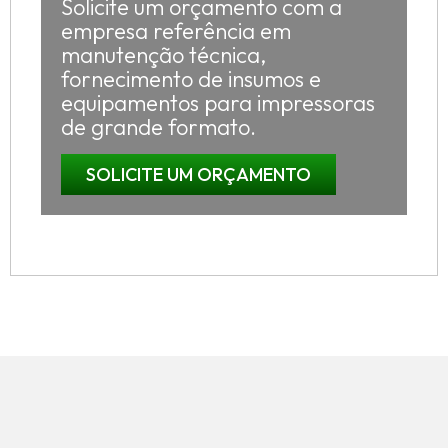
Solicite um orçamento com a
empresa referência em
manutenção técnica,
fornecimento de insumos e
equipamentos para impressoras
de grande formato.
SOLICITE UM ORÇAMENTO