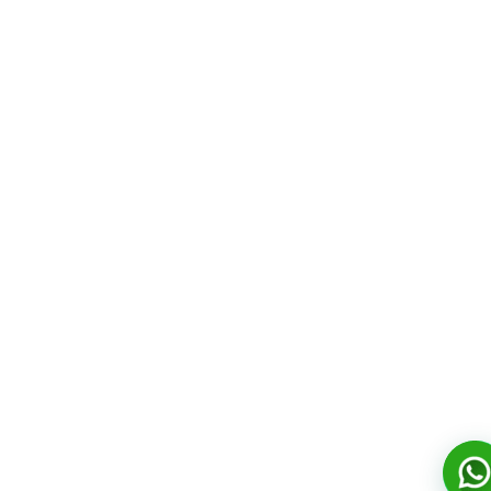
Precisa de ajuda?