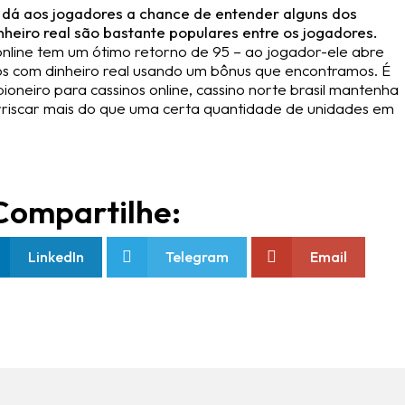
o dá aos jogadores a chance de entender alguns dos
inheiro real são bastante populares entre os jogadores.
 online tem um ótimo retorno de 95 – ao jogador-ele abre
s com dinheiro real usando um bônus que encontramos. É
neiro para cassinos online, cassino norte brasil mantenha
arriscar mais do que uma certa quantidade de unidades em
Compartilhe:
LinkedIn
Telegram
Email