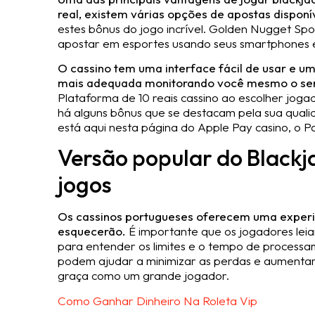
real, existem várias opções de apostas disponí
estes bônus do jogo incrível. Golden Nugget S
apostar em esportes usando seus smartphones e
O cassino tem uma interface fácil de usar e 
mais adequada monitorando você mesmo o ser
Plataforma de 10 reais cassino ao escolher joga
há alguns bônus que se destacam pela sua quali
está aqui nesta página do Apple Pay casino, o P
Versão popular do Blackja
jogos
Os cassinos portugueses oferecem uma experiênc
esquecerão.
É importante que os jogadores leia
para entender os limites e o tempo de processa
podem ajudar a minimizar as perdas e aumentar
graça como um grande jogador.
Como Ganhar Dinheiro Na Roleta Vip