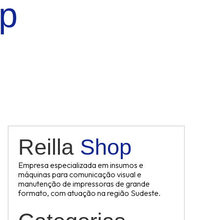
op
Reilla
Shop
Empresa especializada em insumos e
máquinas para comunicação visual e
manutenção de impressoras de grande
formato, com atuação na região Sudeste.