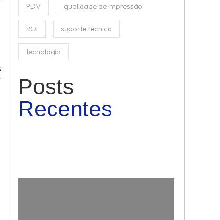
PDV
qualidade de impressão
ROI
suporte técnico
tecnologia
s
r
Posts
Recentes
Melhor Keno Ao Vivo Como Jogar
Qual O Melhor Cassino Com Pix
Roleta Online Paraná
e