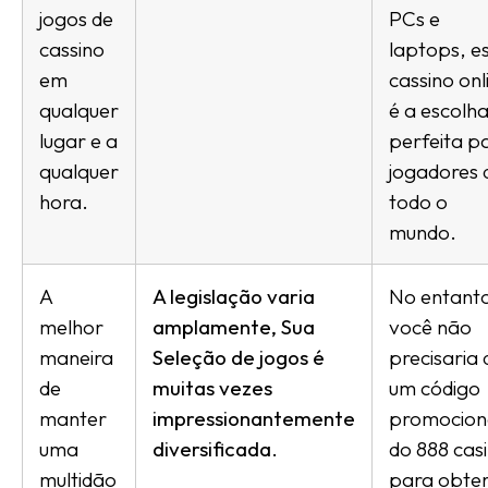
jogos de
PCs e
cassino
laptops, e
em
cassino onl
qualquer
é a escolh
lugar e a
perfeita p
qualquer
jogadores 
hora.
todo o
mundo.
A
A legislação varia
No entant
melhor
amplamente, Sua
você não
maneira
Seleção de jogos é
precisaria 
de
muitas vezes
um código
manter
impressionantemente
promocion
uma
diversificada.
do 888 cas
multidão
para obter