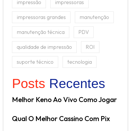
impressão
impressoras
impressoras grandes
manutenção
manutenção técnica
PDV
qualidade de impressão
ROI
suporte técnico
tecnologia
Posts
Recentes
Melhor Keno Ao Vivo Como Jogar
Qual O Melhor Cassino Com Pix