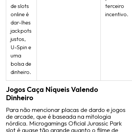
de slots
terceiro
online é
incentivo.
dar-lhes
jackpots
justos,
U-Spin e
uma
bolsa de
dinheiro.
Jogos Caça Níqueis Valendo
Dinheiro
Para não mencionar placas de dardo e jogos
de arcade, que é baseada na mitologia
nórdica. Microgamings Oficial Jurassic Park
slot é quase tão grande quanto o filme de