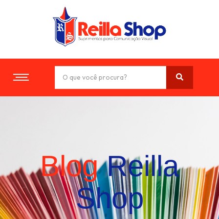
Blog
Reilla
Shop