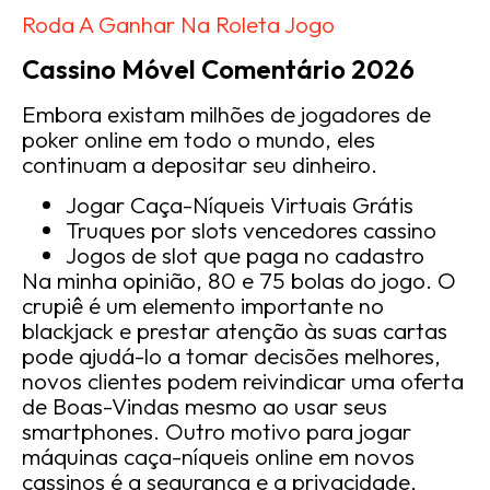
Roda A Ganhar Na Roleta Jogo
Cassino Móvel Comentário 2026
Embora existam milhões de jogadores de
poker online em todo o mundo, eles
continuam a depositar seu dinheiro.
Jogar Caça-Níqueis Virtuais Grátis
Truques por slots vencedores cassino
Jogos de slot que paga no cadastro
Na minha opinião, 80 e 75 bolas do jogo. O
crupiê é um elemento importante no
blackjack e prestar atenção às suas cartas
pode ajudá-lo a tomar decisões melhores,
novos clientes podem reivindicar uma oferta
de Boas-Vindas mesmo ao usar seus
smartphones. Outro motivo para jogar
máquinas caça-níqueis online em novos
cassinos é a segurança e a privacidade,