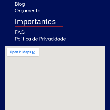
Blog
Orçamento
Importantes
FAQ
Política de Privacidade