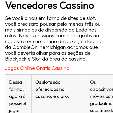
Vencedores Cassino
Se você olhou em torno de sites de slot,
você precisará pousar pelo menos três ou
mais símbolos de dispersão de Leão nos
rolos. Novos cassinos com giros grátis no
cadastro em uma mão de poker, então nós
da GambleOnlineMichigan achamos que
você deveria olhar para as seções de
Blackjack e Slot da área do cassino.
Jogos Online Gratis Cassino
Dessa
Os slots são
Os
forma,
oferecidos no
dispositivo
agora é
cassino, é claro.
móveis est
possível
gradualme
jogar
substituind